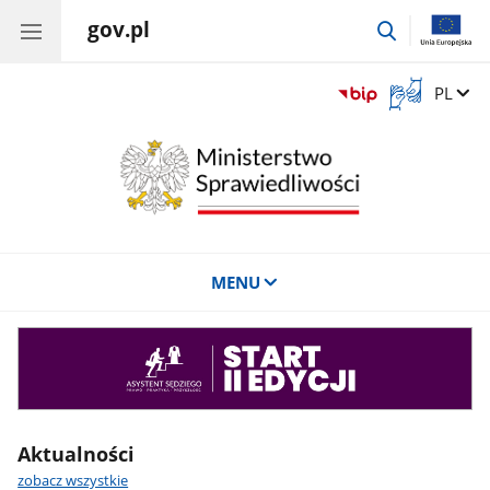
gov.pl
przejdź
do
wyszukiwar
Otwórz
Zmień 
PL
okno
z
tłumaczem
języka
migowego
MENU
Asystent
sędziego
Aktualności
zobacz wszystkie