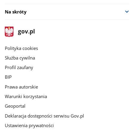
Na skróty
stopka
Strona
gov.pl
gov.pl
główna
gov.pl
Polityka cookies
Służba cywilna
Profil zaufany
BIP
Prawa autorskie
Warunki korzystania
Geoportal
Deklaracja dostępności serwisu Gov.pl
Ustawienia prywatności