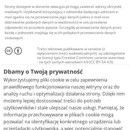
Strony dostępne w domenie www.gov.pl mogą zawierać adresy skrzynek
mailowych. Użytkownik korzystający z odnośnika będącego adresem e-
mail zgadza się na przetwarzanie jego danych (adres e-mail oraz
dobrowolnie podanych danych w wiadomości) w celu przesłania
odpowiedzi na przesłane pytania. Szczegóły przetwarzania danych przez
każdą z jednostek znajdują się w ich politykach przetwarzania danych
osobowych.
Treści tekstowe publikowane w serwisie (z
wyłączeniem treści audiowizualnych), są udostępniane
na licencji typu Creative Commons: uznanie autorstwa
- na tych samych warunkach 4.0 (CC BY-SA 4.0).
Materiały audiowizualne, w tym zdjęcia, materiały
Dbamy o Twoją prywatność
audio i wideo, są udostępniane na licencji typu
Creative Commons: uznanie autorstwa użycie
Wykorzystujemy pliki cookie w celu zapewnienia
niekomercyjne - bez utworów zależnych 4.0 (CC BY-
NC-ND 4.0), o ile nie jest to stwierdzone inaczej.
prawidłowego funkcjonowania naszej witryny oraz do
analizy ruchu i optymalizacji działania strony. Dzięki nim
możemy lepiej dostosować treści do potrzeb
użytkowników i stale ulepszać nasze usługi. Pamiętaj, że
informacje przechowywane w plikach cookie mogą
pozwalać na identyfikację konkretnego urządzenia lub
przeglądarki użytkownika, a więc potencjalnie stanowić