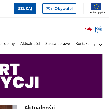
Logowanie
SZUKAJ
mObywatel
do
panelu
Otwórz
okno
z
tłumac
o robimy
Aktualności
Załatw sprawę
Kontakt
Zmień ję
PL
języka
migowe
Aktualności