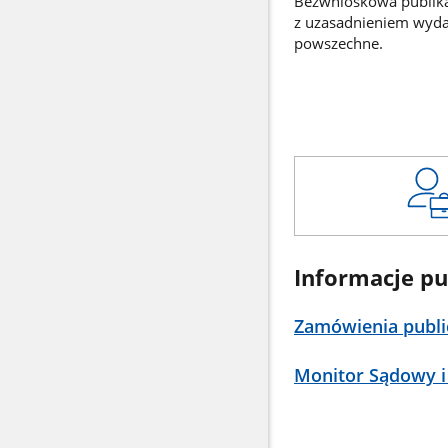
Bezwnioskowa publikac
z uzasadnieniem wyd
powszechne.
Informacje pu
Zamówienia publi
Monitor Sądowy i