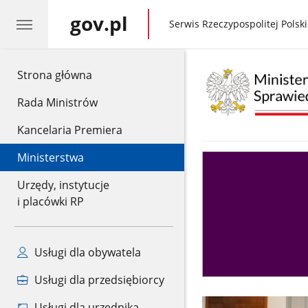
gov.pl
gov.pl
Serwis Rzeczypospolitej Polski
gov.pl
Strona główna
Rada Ministrów
Kancelaria Premiera
Ministerstwa
Asystent
sędziego
Urzędy, instytucje
i placówki RP
Usługi dla obywatela
Usługi dla przedsiębiorcy
Usługi dla urzędnika