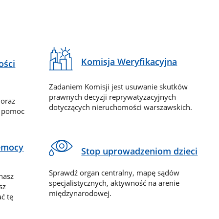
Komisja Weryfikacyjna
ości
Zadaniem Komisji jest usuwanie skutków
prawnych decyzji reprywatyzacyjnych
 oraz
dotyczących nieruchomości warszawskich.
y pomoc
zemocy
Stop uprowadzeniom dzieci
Sprawdź organ centralny, mapę sądów
nasz
specjalistycznych, aktywność na arenie
sz
międzynarodowej.
ć tę