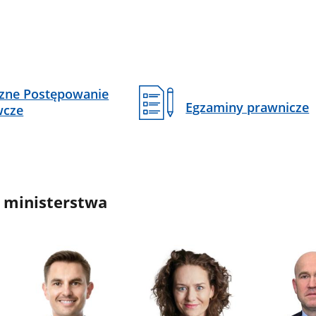
czne Postępowanie
Egzaminy prawnicze
wcze
 ministerstwa