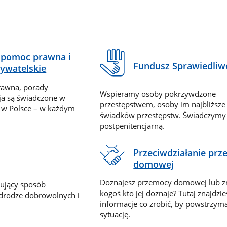
pomoc prawna i
Fundusz Sprawiedliw
ywatelskie
rawna, porady
Wspieramy osoby pokrzywdzone
ja są świadczone w
przestępstwem, osoby im najbliższe
 w Polsce – w każdym
świadków przestępstw. Świadczym
postpenitencjarną.
Przeciwdziałanie pr
domowej
Doznajesz przemocy domowej lub z
nujący sposób
kogoś kto jej doznaje? Tutaj znajdzie
 drodze dobrowolnych i
informacje co zrobić, by powstrzyma
sytuację.