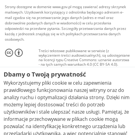
Strony dostępne w domenie www.gov.pl mogą zawierać adresy skrzynek
mailowych. Użytkownik korzystający z odnośnika będącego adresem e-
mail zgadza się na przetwarzanie jego danych (adres e-mail oraz
dobrowolnie podanych danych w wiadomości) w celu przesłania
odpowiedzi na przesłane pytania. Szczegóły przetwarzania danych przez
każdą z jednostek znajdują się w ich politykach przetwarzania danych
osobowych.
Treści tekstowe publikowane w serwisie (z
wyłączeniem treści audiowizualnych), są udostępniane
na licencji typu Creative Commons: uznanie autorstwa
- na tych samych warunkach 4.0 (CC BY-SA 4.0).
Materiały audiowizualne, w tym zdjęcia, materiały
Dbamy o Twoją prywatność
audio i wideo, są udostępniane na licencji typu
Creative Commons: uznanie autorstwa użycie
Wykorzystujemy pliki cookie w celu zapewnienia
niekomercyjne - bez utworów zależnych 4.0 (CC BY-
NC-ND 4.0), o ile nie jest to stwierdzone inaczej.
prawidłowego funkcjonowania naszej witryny oraz do
analizy ruchu i optymalizacji działania strony. Dzięki nim
możemy lepiej dostosować treści do potrzeb
użytkowników i stale ulepszać nasze usługi. Pamiętaj, że
informacje przechowywane w plikach cookie mogą
pozwalać na identyfikację konkretnego urządzenia lub
przeglądarki użytkownika, a więc potencjalnie stanowić