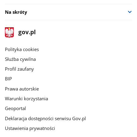
Na skróty
stopka
Strona
gov.pl
gov.pl
główna
gov.pl
Polityka cookies
Służba cywilna
Profil zaufany
BIP
Prawa autorskie
Warunki korzystania
Geoportal
Deklaracja dostępności serwisu Gov.pl
Ustawienia prywatności