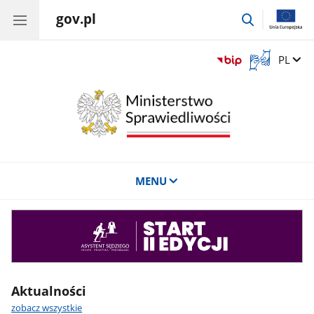
gov.pl
przejdź
do
wyszukiwar
Otwórz
Zmień 
PL
okno
z
tłumaczem
języka
migowego
MENU
Asystent
sędziego
Aktualności
zobacz wszystkie