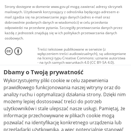
Strony dostępne w domenie www.gov.pl mogą zawierać adresy skrzynek
mailowych. Użytkownik korzystający z odnośnika będącego adresem e-
mail zgadza się na przetwarzanie jego danych (adres e-mail oraz
dobrowolnie podanych danych w wiadomości) w celu przesłania
odpowiedzi na przesłane pytania. Szczegóły przetwarzania danych przez
każdą z jednostek znajdują się w ich politykach przetwarzania danych
osobowych.
Treści tekstowe publikowane w serwisie (z
wyłączeniem treści audiowizualnych), są udostępniane
na licencji typu Creative Commons: uznanie autorstwa
- na tych samych warunkach 4.0 (CC BY-SA 4.0).
Materiały audiowizualne, w tym zdjęcia, materiały
Dbamy o Twoją prywatność
audio i wideo, są udostępniane na licencji typu
Creative Commons: uznanie autorstwa użycie
Wykorzystujemy pliki cookie w celu zapewnienia
niekomercyjne - bez utworów zależnych 4.0 (CC BY-
NC-ND 4.0), o ile nie jest to stwierdzone inaczej.
prawidłowego funkcjonowania naszej witryny oraz do
analizy ruchu i optymalizacji działania strony. Dzięki nim
możemy lepiej dostosować treści do potrzeb
użytkowników i stale ulepszać nasze usługi. Pamiętaj, że
informacje przechowywane w plikach cookie mogą
pozwalać na identyfikację konkretnego urządzenia lub
przeglądarki użytkownika, a więc potencjalnie stanowić