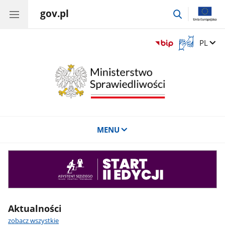
gov.pl
przejdź
do
wyszukiwar
Otwórz
Zmień 
PL
okno
z
tłumaczem
języka
migowego
MENU
Asystent
sędziego
Aktualności
zobacz wszystkie