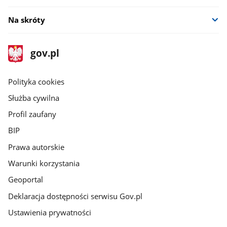
Na skróty
stopka
Strona
gov.pl
gov.pl
główna
gov.pl
Polityka cookies
Służba cywilna
Profil zaufany
BIP
Prawa autorskie
Warunki korzystania
Geoportal
Deklaracja dostępności serwisu Gov.pl
Ustawienia prywatności