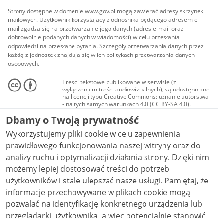
Strony dostępne w domenie www.gov.pl mogą zawierać adresy skrzynek
mailowych. Użytkownik korzystający z odnośnika będącego adresem e-
mail zgadza się na przetwarzanie jego danych (adres e-mail oraz
dobrowolnie podanych danych w wiadomości) w celu przesłania
odpowiedzi na przesłane pytania. Szczegóły przetwarzania danych przez
każdą z jednostek znajdują się w ich politykach przetwarzania danych
osobowych.
Treści tekstowe publikowane w serwisie (z
wyłączeniem treści audiowizualnych), są udostępniane
na licencji typu Creative Commons: uznanie autorstwa
- na tych samych warunkach 4.0 (CC BY-SA 4.0).
Materiały audiowizualne, w tym zdjęcia, materiały
Dbamy o Twoją prywatność
audio i wideo, są udostępniane na licencji typu
Creative Commons: uznanie autorstwa użycie
Wykorzystujemy pliki cookie w celu zapewnienia
niekomercyjne - bez utworów zależnych 4.0 (CC BY-
NC-ND 4.0), o ile nie jest to stwierdzone inaczej.
prawidłowego funkcjonowania naszej witryny oraz do
analizy ruchu i optymalizacji działania strony. Dzięki nim
możemy lepiej dostosować treści do potrzeb
użytkowników i stale ulepszać nasze usługi. Pamiętaj, że
informacje przechowywane w plikach cookie mogą
pozwalać na identyfikację konkretnego urządzenia lub
przeglądarki użytkownika, a więc potencjalnie stanowić