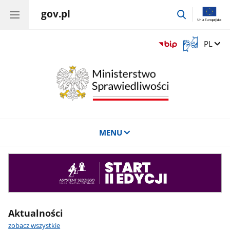
gov.pl
przejdź
do
wyszukiwar
Otwórz
Zmień 
PL
okno
z
tłumaczem
języka
migowego
MENU
Asystent
sędziego
Aktualności
zobacz wszystkie