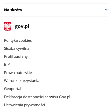
Na skróty
stopka
Strona
gov.pl
gov.pl
główna
gov.pl
Polityka cookies
Służba cywilna
Profil zaufany
BIP
Prawa autorskie
Warunki korzystania
Geoportal
Deklaracja dostępności serwisu Gov.pl
Ustawienia prywatności