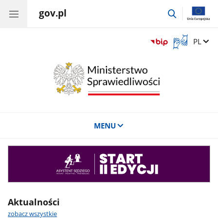
gov.pl
przejdź
do
wyszukiwar
Otwórz
Zmień 
PL
okno
z
tłumaczem
języka
migowego
MENU
Asystent
sędziego
Aktualności
zobacz wszystkie