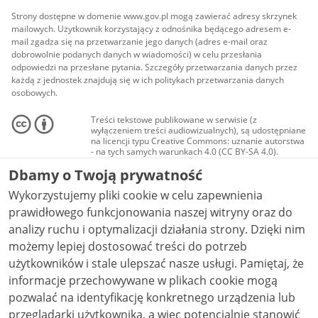
Strony dostępne w domenie www.gov.pl mogą zawierać adresy skrzynek
mailowych. Użytkownik korzystający z odnośnika będącego adresem e-
mail zgadza się na przetwarzanie jego danych (adres e-mail oraz
dobrowolnie podanych danych w wiadomości) w celu przesłania
odpowiedzi na przesłane pytania. Szczegóły przetwarzania danych przez
każdą z jednostek znajdują się w ich politykach przetwarzania danych
osobowych.
Treści tekstowe publikowane w serwisie (z
wyłączeniem treści audiowizualnych), są udostępniane
na licencji typu Creative Commons: uznanie autorstwa
- na tych samych warunkach 4.0 (CC BY-SA 4.0).
Materiały audiowizualne, w tym zdjęcia, materiały
Dbamy o Twoją prywatność
audio i wideo, są udostępniane na licencji typu
Creative Commons: uznanie autorstwa użycie
Wykorzystujemy pliki cookie w celu zapewnienia
niekomercyjne - bez utworów zależnych 4.0 (CC BY-
NC-ND 4.0), o ile nie jest to stwierdzone inaczej.
prawidłowego funkcjonowania naszej witryny oraz do
analizy ruchu i optymalizacji działania strony. Dzięki nim
możemy lepiej dostosować treści do potrzeb
użytkowników i stale ulepszać nasze usługi. Pamiętaj, że
informacje przechowywane w plikach cookie mogą
pozwalać na identyfikację konkretnego urządzenia lub
przeglądarki użytkownika, a więc potencjalnie stanowić