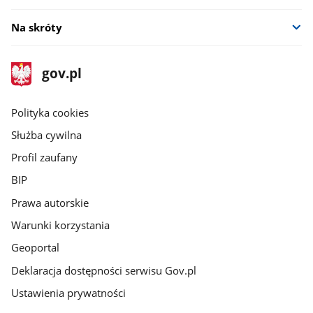
Na skróty
stopka
Strona
gov.pl
gov.pl
główna
gov.pl
Polityka cookies
Służba cywilna
Profil zaufany
BIP
Prawa autorskie
Warunki korzystania
Geoportal
Deklaracja dostępności serwisu Gov.pl
Ustawienia prywatności