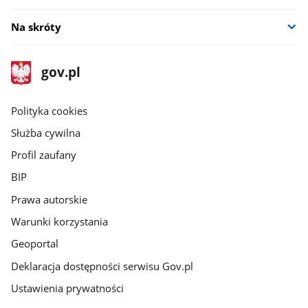
Na skróty
stopka
Strona
gov.pl
gov.pl
główna
gov.pl
Polityka cookies
Służba cywilna
Profil zaufany
BIP
Prawa autorskie
Warunki korzystania
Geoportal
Deklaracja dostępności serwisu Gov.pl
Ustawienia prywatności