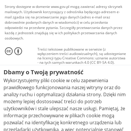
Strony dostępne w domenie www.gov.pl mogą zawierać adresy skrzynek
mailowych. Użytkownik korzystający z odnośnika będącego adresem e-
mail zgadza się na przetwarzanie jego danych (adres e-mail oraz
dobrowolnie podanych danych w wiadomości) w celu przesłania
odpowiedzi na przesłane pytania. Szczegóły przetwarzania danych przez
każdą z jednostek znajdują się w ich politykach przetwarzania danych
osobowych.
Treści tekstowe publikowane w serwisie (z
wyłączeniem treści audiowizualnych), są udostępniane
na licencji typu Creative Commons: uznanie autorstwa
- na tych samych warunkach 4.0 (CC BY-SA 4.0).
Materiały audiowizualne, w tym zdjęcia, materiały
Dbamy o Twoją prywatność
audio i wideo, są udostępniane na licencji typu
Creative Commons: uznanie autorstwa użycie
Wykorzystujemy pliki cookie w celu zapewnienia
niekomercyjne - bez utworów zależnych 4.0 (CC BY-
NC-ND 4.0), o ile nie jest to stwierdzone inaczej.
prawidłowego funkcjonowania naszej witryny oraz do
analizy ruchu i optymalizacji działania strony. Dzięki nim
możemy lepiej dostosować treści do potrzeb
użytkowników i stale ulepszać nasze usługi. Pamiętaj, że
informacje przechowywane w plikach cookie mogą
pozwalać na identyfikację konkretnego urządzenia lub
przeglądarki użytkownika, a więc potencjalnie stanowić