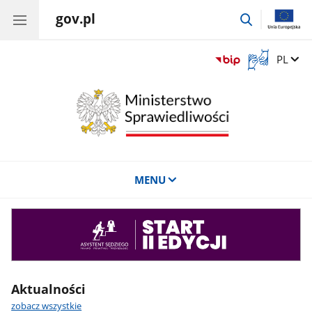
gov.pl
przejdź
do
wyszukiwar
Otwórz
Zmień 
PL
okno
z
tłumaczem
języka
migowego
MENU
Asystent
sędziego
Aktualności
zobacz wszystkie