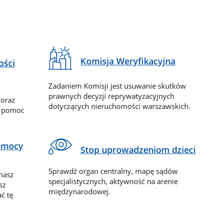
Komisja Weryfikacyjna
ości
Zadaniem Komisji jest usuwanie skutków
prawnych decyzji reprywatyzacyjnych
 oraz
dotyczących nieruchomości warszawskich.
y pomoc
zemocy
Stop uprowadzeniom dzieci
Sprawdź organ centralny, mapę sądów
nasz
specjalistycznych, aktywność na arenie
sz
międzynarodowej.
ć tę