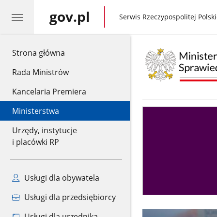
gov.pl
gov.pl
Serwis Rzeczypospolitej Polski
gov.pl
Strona główna
Rada Ministrów
Kancelaria Premiera
Ministerstwa
Asystent
sędziego
Urzędy, instytucje
i placówki RP
Usługi dla obywatela
Usługi dla przedsiębiorcy
Usługi dla urzędnika