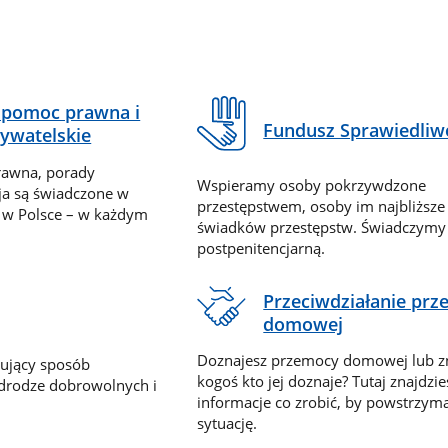
pomoc prawna i
Fundusz Sprawiedliw
ywatelskie
rawna, porady
Wspieramy osoby pokrzywdzone
ja są świadczone w
przestępstwem, osoby im najbliższe
 w Polsce – w każdym
świadków przestępstw. Świadczym
postpenitencjarną.
Przeciwdziałanie pr
domowej
Doznajesz przemocy domowej lub z
nujący sposób
kogoś kto jej doznaje? Tutaj znajdzie
 drodze dobrowolnych i
informacje co zrobić, by powstrzyma
sytuację.