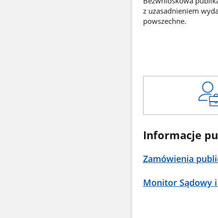
Bezwnioskowa publikac
z uzasadnieniem wyd
powszechne.
Informacje pu
Zamówienia publi
Monitor Sądowy i