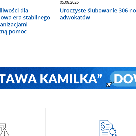
05.08.2026
liwości dla
Uroczyste ślubowanie 306 n
Nowa era stabilnego
adwokatów
ganizacjami
czną pomoc