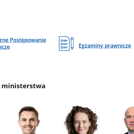
czne Postępowanie
Egzaminy prawnicze
wcze
 ministerstwa