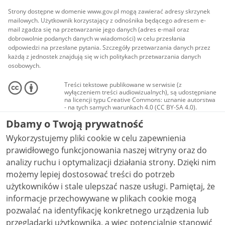
Strony dostępne w domenie www.gov.pl mogą zawierać adresy skrzynek
mailowych. Użytkownik korzystający z odnośnika będącego adresem e-
mail zgadza się na przetwarzanie jego danych (adres e-mail oraz
dobrowolnie podanych danych w wiadomości) w celu przesłania
odpowiedzi na przesłane pytania. Szczegóły przetwarzania danych przez
każdą z jednostek znajdują się w ich politykach przetwarzania danych
osobowych.
Treści tekstowe publikowane w serwisie (z
wyłączeniem treści audiowizualnych), są udostępniane
na licencji typu Creative Commons: uznanie autorstwa
- na tych samych warunkach 4.0 (CC BY-SA 4.0).
Materiały audiowizualne, w tym zdjęcia, materiały
Dbamy o Twoją prywatność
audio i wideo, są udostępniane na licencji typu
Creative Commons: uznanie autorstwa użycie
Wykorzystujemy pliki cookie w celu zapewnienia
niekomercyjne - bez utworów zależnych 4.0 (CC BY-
NC-ND 4.0), o ile nie jest to stwierdzone inaczej.
prawidłowego funkcjonowania naszej witryny oraz do
analizy ruchu i optymalizacji działania strony. Dzięki nim
możemy lepiej dostosować treści do potrzeb
użytkowników i stale ulepszać nasze usługi. Pamiętaj, że
informacje przechowywane w plikach cookie mogą
pozwalać na identyfikację konkretnego urządzenia lub
przeglądarki użytkownika, a więc potencjalnie stanowić