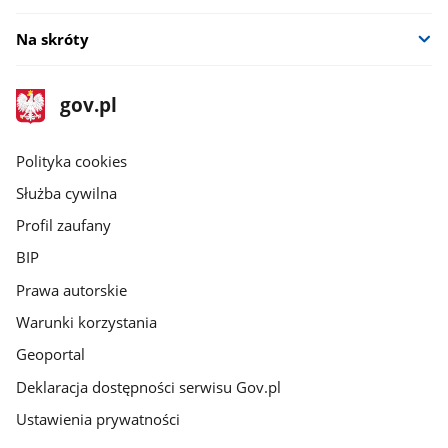
Na skróty
stopka
Strona
gov.pl
gov.pl
główna
gov.pl
Polityka cookies
Służba cywilna
Profil zaufany
BIP
Prawa autorskie
Warunki korzystania
Geoportal
Deklaracja dostępności serwisu Gov.pl
Ustawienia prywatności