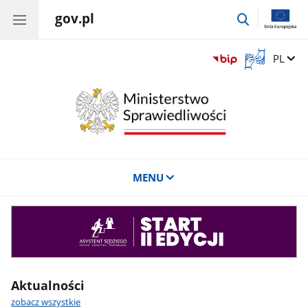
gov.pl
przejdź
do
wyszukiwar
Otwórz
Zmień 
PL
okno
z
tłumaczem
języka
migowego
MENU
Asystent
sędziego
Aktualności
zobacz wszystkie