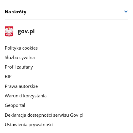
Na skróty
stopka
Strona
gov.pl
gov.pl
główna
gov.pl
Polityka cookies
Służba cywilna
Profil zaufany
BIP
Prawa autorskie
Warunki korzystania
Geoportal
Deklaracja dostępności serwisu Gov.pl
Ustawienia prywatności