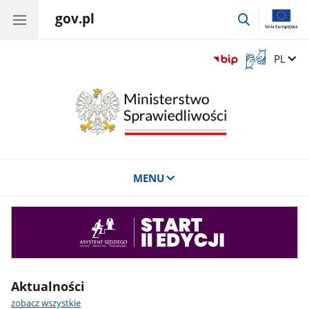
gov.pl
przejdź
do
wyszukiwar
Otwórz
Zmień 
PL
okno
z
tłumaczem
języka
migowego
MENU
Asystent
sędziego
Aktualności
zobacz wszystkie