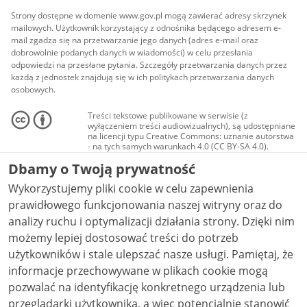
Strony dostępne w domenie www.gov.pl mogą zawierać adresy skrzynek
mailowych. Użytkownik korzystający z odnośnika będącego adresem e-
mail zgadza się na przetwarzanie jego danych (adres e-mail oraz
dobrowolnie podanych danych w wiadomości) w celu przesłania
odpowiedzi na przesłane pytania. Szczegóły przetwarzania danych przez
każdą z jednostek znajdują się w ich politykach przetwarzania danych
osobowych.
Treści tekstowe publikowane w serwisie (z
wyłączeniem treści audiowizualnych), są udostępniane
na licencji typu Creative Commons: uznanie autorstwa
- na tych samych warunkach 4.0 (CC BY-SA 4.0).
Materiały audiowizualne, w tym zdjęcia, materiały
Dbamy o Twoją prywatność
audio i wideo, są udostępniane na licencji typu
Creative Commons: uznanie autorstwa użycie
Wykorzystujemy pliki cookie w celu zapewnienia
niekomercyjne - bez utworów zależnych 4.0 (CC BY-
NC-ND 4.0), o ile nie jest to stwierdzone inaczej.
prawidłowego funkcjonowania naszej witryny oraz do
analizy ruchu i optymalizacji działania strony. Dzięki nim
możemy lepiej dostosować treści do potrzeb
użytkowników i stale ulepszać nasze usługi. Pamiętaj, że
informacje przechowywane w plikach cookie mogą
pozwalać na identyfikację konkretnego urządzenia lub
przeglądarki użytkownika, a więc potencjalnie stanowić