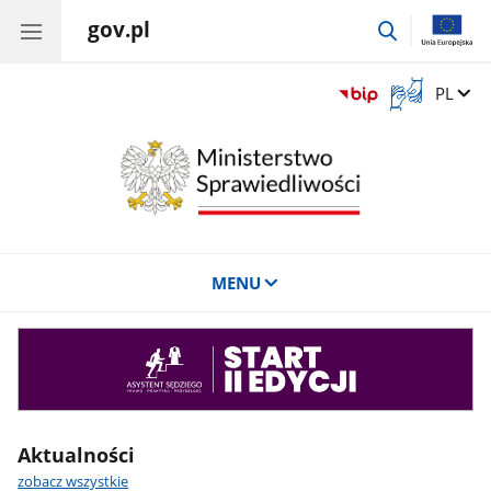
gov.pl
przejdź
do
wyszukiwar
Otwórz
Zmień 
PL
okno
z
tłumaczem
języka
migowego
MENU
Asystent
sędziego
Aktualności
zobacz wszystkie