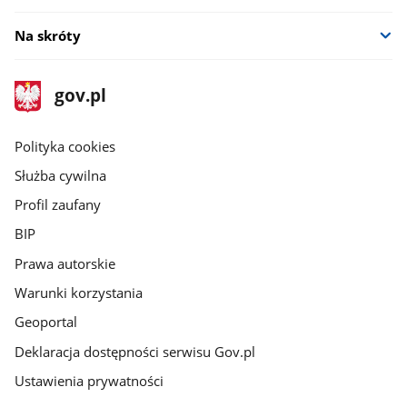
Na skróty
stopka
Strona
gov.pl
gov.pl
główna
gov.pl
Polityka cookies
Służba cywilna
Profil zaufany
BIP
Prawa autorskie
Warunki korzystania
Geoportal
Deklaracja dostępności serwisu Gov.pl
Ustawienia prywatności