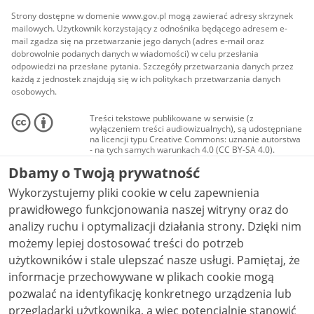
Strony dostępne w domenie www.gov.pl mogą zawierać adresy skrzynek
mailowych. Użytkownik korzystający z odnośnika będącego adresem e-
mail zgadza się na przetwarzanie jego danych (adres e-mail oraz
dobrowolnie podanych danych w wiadomości) w celu przesłania
odpowiedzi na przesłane pytania. Szczegóły przetwarzania danych przez
każdą z jednostek znajdują się w ich politykach przetwarzania danych
osobowych.
Treści tekstowe publikowane w serwisie (z
wyłączeniem treści audiowizualnych), są udostępniane
na licencji typu Creative Commons: uznanie autorstwa
- na tych samych warunkach 4.0 (CC BY-SA 4.0).
Materiały audiowizualne, w tym zdjęcia, materiały
Dbamy o Twoją prywatność
audio i wideo, są udostępniane na licencji typu
Creative Commons: uznanie autorstwa użycie
Wykorzystujemy pliki cookie w celu zapewnienia
niekomercyjne - bez utworów zależnych 4.0 (CC BY-
NC-ND 4.0), o ile nie jest to stwierdzone inaczej.
prawidłowego funkcjonowania naszej witryny oraz do
analizy ruchu i optymalizacji działania strony. Dzięki nim
możemy lepiej dostosować treści do potrzeb
użytkowników i stale ulepszać nasze usługi. Pamiętaj, że
informacje przechowywane w plikach cookie mogą
pozwalać na identyfikację konkretnego urządzenia lub
przeglądarki użytkownika, a więc potencjalnie stanowić