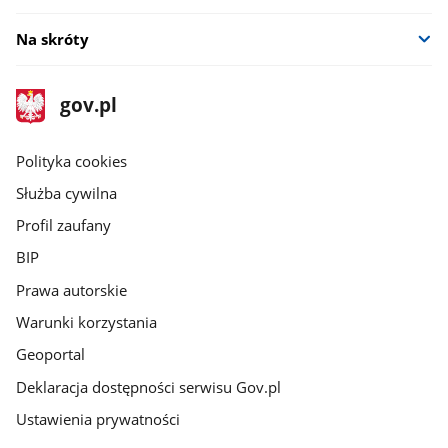
Na skróty
stopka
Strona
gov.pl
gov.pl
główna
gov.pl
Polityka cookies
Służba cywilna
Profil zaufany
BIP
Prawa autorskie
Warunki korzystania
Geoportal
Deklaracja dostępności serwisu Gov.pl
Ustawienia prywatności