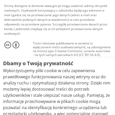
Strony dostępne w domenie www.gov.pl mogą zawierać adresy skrzynek
mailowych. Użytkownik korzystający z odnośnika będącego adresem e-
mail zgadza się na przetwarzanie jego danych (adres e-mail oraz
dobrowolnie podanych danych w wiadomości) w celu przesłania
odpowiedzi na przesłane pytania. Szczegóły przetwarzania danych przez
każdą z jednostek znajdują się w ich politykach przetwarzania danych
osobowych.
Treści tekstowe publikowane w serwisie (z
wyłączeniem treści audiowizualnych), są udostępniane
na licencji typu Creative Commons: uznanie autorstwa
- na tych samych warunkach 4.0 (CC BY-SA 4.0).
Materiały audiowizualne, w tym zdjęcia, materiały
Dbamy o Twoją prywatność
audio i wideo, są udostępniane na licencji typu
Creative Commons: uznanie autorstwa użycie
Wykorzystujemy pliki cookie w celu zapewnienia
niekomercyjne - bez utworów zależnych 4.0 (CC BY-
NC-ND 4.0), o ile nie jest to stwierdzone inaczej.
prawidłowego funkcjonowania naszej witryny oraz do
analizy ruchu i optymalizacji działania strony. Dzięki nim
możemy lepiej dostosować treści do potrzeb
użytkowników i stale ulepszać nasze usługi. Pamiętaj, że
informacje przechowywane w plikach cookie mogą
pozwalać na identyfikację konkretnego urządzenia lub
przeglądarki użytkownika, a więc potencjalnie stanowić