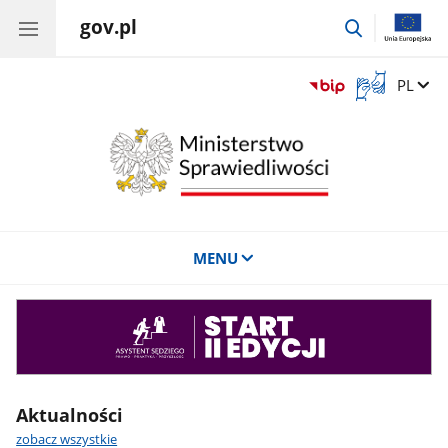
gov.pl
przejdź
do
wyszukiwar
Otwórz
Zmień 
PL
okno
z
tłumaczem
języka
migowego
MENU
Asystent
sędziego
Aktualności
zobacz wszystkie