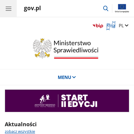
gov.pl
przejdź
do
wyszukiwar
Otwórz
Zmień 
PL
okno
z
tłumaczem
języka
migowego
MENU
Asystent
sędziego
Aktualności
zobacz wszystkie