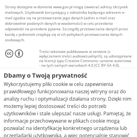
Strony dostępne w domenie www.gov.pl mogą zawierać adresy skrzynek
mailowych. Użytkownik korzystający z odnośnika będącego adresem e-
mail zgadza się na przetwarzanie jego danych (adres e-mail oraz
dobrowolnie podanych danych w wiadomości) w celu przesłania
odpowiedzi na przesłane pytania. Szczegóły przetwarzania danych przez
każdą z jednostek znajdują się w ich politykach przetwarzania danych
osobowych.
Treści tekstowe publikowane w serwisie (z
wyłączeniem treści audiowizualnych), są udostępniane
na licencji typu Creative Commons: uznanie autorstwa
- na tych samych warunkach 4.0 (CC BY-SA 4.0).
Materiały audiowizualne, w tym zdjęcia, materiały
Dbamy o Twoją prywatność
audio i wideo, są udostępniane na licencji typu
Creative Commons: uznanie autorstwa użycie
Wykorzystujemy pliki cookie w celu zapewnienia
niekomercyjne - bez utworów zależnych 4.0 (CC BY-
NC-ND 4.0), o ile nie jest to stwierdzone inaczej.
prawidłowego funkcjonowania naszej witryny oraz do
analizy ruchu i optymalizacji działania strony. Dzięki nim
możemy lepiej dostosować treści do potrzeb
użytkowników i stale ulepszać nasze usługi. Pamiętaj, że
informacje przechowywane w plikach cookie mogą
pozwalać na identyfikację konkretnego urządzenia lub
przeglądarki użytkownika, a więc potencjalnie stanowić