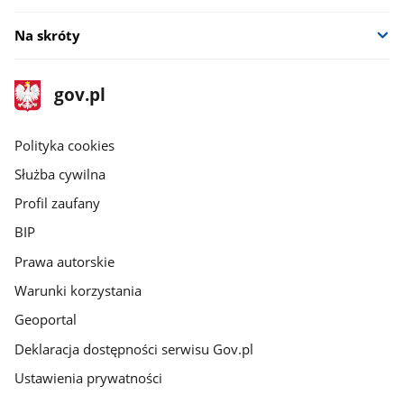
Na skróty
stopka
Strona
gov.pl
gov.pl
główna
gov.pl
Polityka cookies
Służba cywilna
Profil zaufany
BIP
Prawa autorskie
Warunki korzystania
Geoportal
Deklaracja dostępności serwisu Gov.pl
Ustawienia prywatności