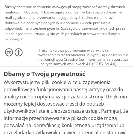
Strony dostępne w domenie www.gov.pl mogą zawierać adresy skrzynek
mailowych. Użytkownik korzystający z odnośnika będącego adresem e-
mail zgadza się na przetwarzanie jego danych (adres e-mail oraz
dobrowolnie podanych danych w wiadomości) w celu przesłania
odpowiedzi na przesłane pytania. Szczegóły przetwarzania danych przez
każdą z jednostek znajdują się w ich politykach przetwarzania danych
osobowych.
Treści tekstowe publikowane w serwisie (z
wyłączeniem treści audiowizualnych), są udostępniane
na licencji typu Creative Commons: uznanie autorstwa
- na tych samych warunkach 4.0 (CC BY-SA 4.0).
Materiały audiowizualne, w tym zdjęcia, materiały
Dbamy o Twoją prywatność
audio i wideo, są udostępniane na licencji typu
Creative Commons: uznanie autorstwa użycie
Wykorzystujemy pliki cookie w celu zapewnienia
niekomercyjne - bez utworów zależnych 4.0 (CC BY-
NC-ND 4.0), o ile nie jest to stwierdzone inaczej.
prawidłowego funkcjonowania naszej witryny oraz do
analizy ruchu i optymalizacji działania strony. Dzięki nim
możemy lepiej dostosować treści do potrzeb
użytkowników i stale ulepszać nasze usługi. Pamiętaj, że
informacje przechowywane w plikach cookie mogą
pozwalać na identyfikację konkretnego urządzenia lub
przeglądarki użytkownika, a więc potencjalnie stanowić