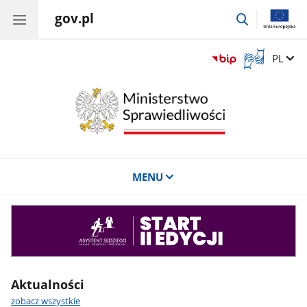
gov.pl
przejdź
do
wyszukiwar
Otwórz
Zmień 
PL
okno
z
tłumaczem
języka
migowego
MENU
Asystent
sędziego
Aktualności
zobacz wszystkie