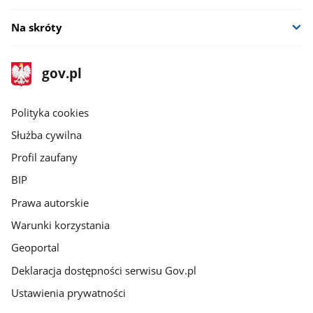
Na skróty
stopka
Strona
gov.pl
gov.pl
główna
gov.pl
Polityka cookies
Służba cywilna
Profil zaufany
BIP
Prawa autorskie
Warunki korzystania
Geoportal
Deklaracja dostępności serwisu Gov.pl
Ustawienia prywatności