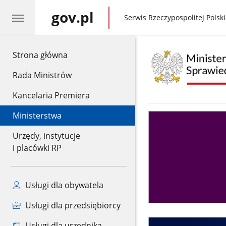
gov.pl
gov.pl
Serwis Rzeczypospolitej Polski
gov.pl
Strona główna
Rada Ministrów
Kancelaria Premiera
Ministerstwa
Asystent
sędziego
Urzędy, instytucje
i placówki RP
Usługi dla obywatela
Usługi dla przedsiębiorcy
Usługi dla urzędnika