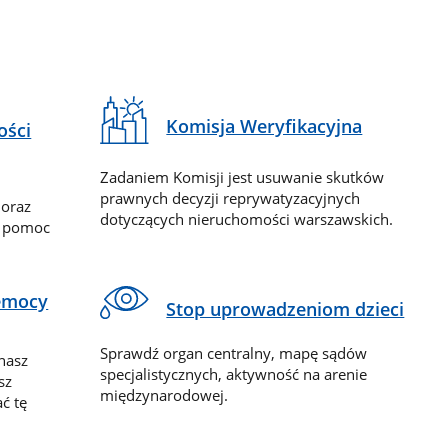
Komisja Weryfikacyjna
ości
Zadaniem Komisji jest usuwanie skutków
prawnych decyzji reprywatyzacyjnych
 oraz
dotyczących nieruchomości warszawskich.
y pomoc
zemocy
Stop uprowadzeniom dzieci
Sprawdź organ centralny, mapę sądów
nasz
specjalistycznych, aktywność na arenie
sz
międzynarodowej.
ć tę