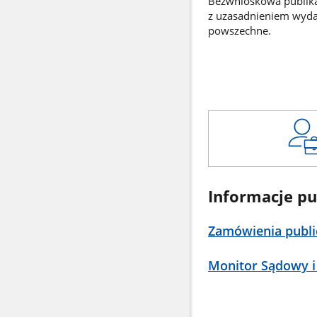
Bezwnioskowa publikac
z uzasadnieniem wyd
powszechne.
Informacje pu
Zamówienia publi
Monitor Sądowy i