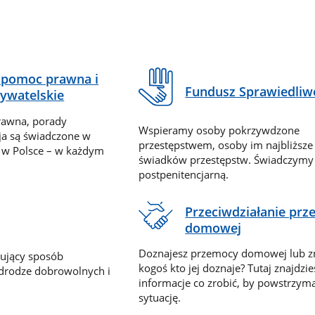
pomoc prawna i
Fundusz Sprawiedliw
ywatelskie
rawna, porady
Wspieramy osoby pokrzywdzone
ja są świadczone w
przestępstwem, osoby im najbliższe
 w Polsce – w każdym
świadków przestępstw. Świadczym
postpenitencjarną.
Przeciwdziałanie pr
domowej
Doznajesz przemocy domowej lub z
nujący sposób
kogoś kto jej doznaje? Tutaj znajdzie
 drodze dobrowolnych i
informacje co zrobić, by powstrzyma
sytuację.