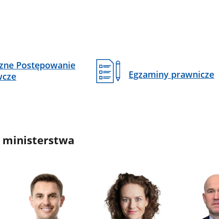
czne Postępowanie
Egzaminy prawnicze
wcze
 ministerstwa