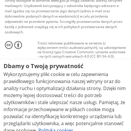
Strony dostępne w domenie www.gov.pl mogą zawierać adresy skrzynek
mailowych. Użytkownik korzystający z odnośnika będącego adresem e-
mail zgadza się na przetwarzanie jego danych (adres e-mail oraz
dobrowolnie podanych danych w wiadomości) w celu przesłania
odpowiedzi na przesłane pytania. Szczegóły przetwarzania danych przez
każdą z jednostek znajdują się w ich politykach przetwarzania danych
osobowych.
Treści tekstowe publikowane w serwisie (z
wyłączeniem treści audiowizualnych), są udostępniane
na licencji typu Creative Commons: uznanie autorstwa
- na tych samych warunkach 4.0 (CC BY-SA 4.0).
Materiały audiowizualne, w tym zdjęcia, materiały
Dbamy o Twoją prywatność
audio i wideo, są udostępniane na licencji typu
Creative Commons: uznanie autorstwa użycie
Wykorzystujemy pliki cookie w celu zapewnienia
niekomercyjne - bez utworów zależnych 4.0 (CC BY-
NC-ND 4.0), o ile nie jest to stwierdzone inaczej.
prawidłowego funkcjonowania naszej witryny oraz do
analizy ruchu i optymalizacji działania strony. Dzięki nim
możemy lepiej dostosować treści do potrzeb
użytkowników i stale ulepszać nasze usługi. Pamiętaj, że
informacje przechowywane w plikach cookie mogą
pozwalać na identyfikację konkretnego urządzenia lub
przeglądarki użytkownika, a więc potencjalnie stanowić
dane osobowe.
Polityka cookies