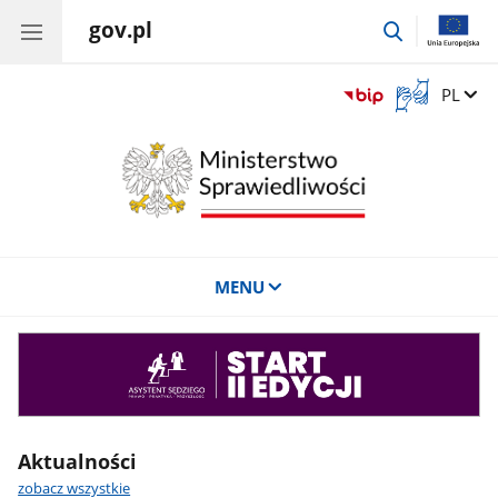
gov.pl
przejdź
do
wyszukiwar
Otwórz
Zmień 
PL
okno
z
tłumaczem
języka
migowego
MENU
Asystent
sędziego
Aktualności
zobacz wszystkie