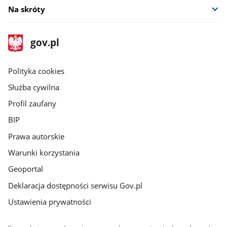
Na skróty
stopka
Strona
gov.pl
gov.pl
główna
gov.pl
Polityka cookies
Służba cywilna
Profil zaufany
BIP
Prawa autorskie
Warunki korzystania
Geoportal
Deklaracja dostępności serwisu Gov.pl
Ustawienia prywatności