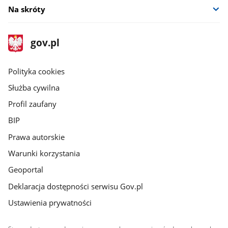
Na skróty
stopka
Strona
gov.pl
gov.pl
główna
gov.pl
Polityka cookies
Służba cywilna
Profil zaufany
BIP
Prawa autorskie
Warunki korzystania
Geoportal
Deklaracja dostępności serwisu Gov.pl
Ustawienia prywatności