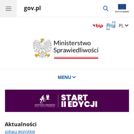
gov.pl
przejdź
do
wyszukiwar
Otwórz
Zmień 
PL
okno
z
tłumaczem
języka
migowego
MENU
Asystent
sędziego
Aktualności
zobacz wszystkie