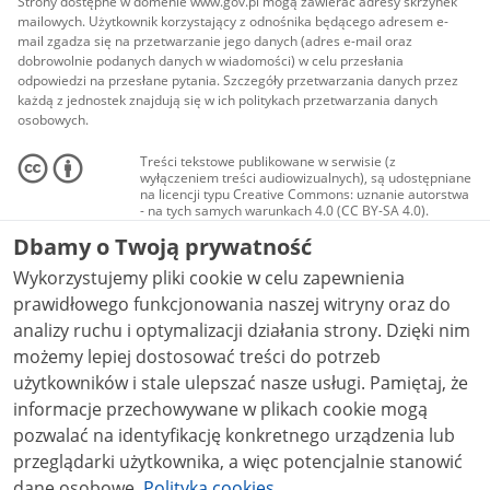
Strony dostępne w domenie www.gov.pl mogą zawierać adresy skrzynek
mailowych. Użytkownik korzystający z odnośnika będącego adresem e-
mail zgadza się na przetwarzanie jego danych (adres e-mail oraz
dobrowolnie podanych danych w wiadomości) w celu przesłania
odpowiedzi na przesłane pytania. Szczegóły przetwarzania danych przez
każdą z jednostek znajdują się w ich politykach przetwarzania danych
osobowych.
Treści tekstowe publikowane w serwisie (z
wyłączeniem treści audiowizualnych), są udostępniane
na licencji typu Creative Commons: uznanie autorstwa
- na tych samych warunkach 4.0 (CC BY-SA 4.0).
Materiały audiowizualne, w tym zdjęcia, materiały
Dbamy o Twoją prywatność
audio i wideo, są udostępniane na licencji typu
Creative Commons: uznanie autorstwa użycie
Wykorzystujemy pliki cookie w celu zapewnienia
niekomercyjne - bez utworów zależnych 4.0 (CC BY-
NC-ND 4.0), o ile nie jest to stwierdzone inaczej.
prawidłowego funkcjonowania naszej witryny oraz do
analizy ruchu i optymalizacji działania strony. Dzięki nim
możemy lepiej dostosować treści do potrzeb
użytkowników i stale ulepszać nasze usługi. Pamiętaj, że
informacje przechowywane w plikach cookie mogą
pozwalać na identyfikację konkretnego urządzenia lub
przeglądarki użytkownika, a więc potencjalnie stanowić
dane osobowe.
Polityka cookies