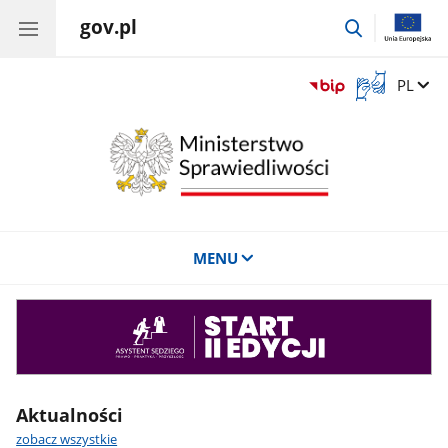
gov.pl
przejdź
do
wyszukiwar
Otwórz
Zmień 
PL
okno
z
tłumaczem
języka
migowego
MENU
Asystent
sędziego
Aktualności
zobacz wszystkie