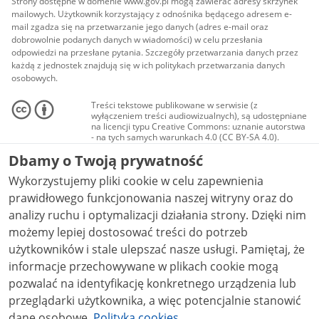
Strony dostępne w domenie www.gov.pl mogą zawierać adresy skrzynek
mailowych. Użytkownik korzystający z odnośnika będącego adresem e-
mail zgadza się na przetwarzanie jego danych (adres e-mail oraz
dobrowolnie podanych danych w wiadomości) w celu przesłania
odpowiedzi na przesłane pytania. Szczegóły przetwarzania danych przez
każdą z jednostek znajdują się w ich politykach przetwarzania danych
osobowych.
Treści tekstowe publikowane w serwisie (z
wyłączeniem treści audiowizualnych), są udostępniane
na licencji typu Creative Commons: uznanie autorstwa
- na tych samych warunkach 4.0 (CC BY-SA 4.0).
Materiały audiowizualne, w tym zdjęcia, materiały
Dbamy o Twoją prywatność
audio i wideo, są udostępniane na licencji typu
Creative Commons: uznanie autorstwa użycie
Wykorzystujemy pliki cookie w celu zapewnienia
niekomercyjne - bez utworów zależnych 4.0 (CC BY-
NC-ND 4.0), o ile nie jest to stwierdzone inaczej.
prawidłowego funkcjonowania naszej witryny oraz do
analizy ruchu i optymalizacji działania strony. Dzięki nim
możemy lepiej dostosować treści do potrzeb
użytkowników i stale ulepszać nasze usługi. Pamiętaj, że
informacje przechowywane w plikach cookie mogą
pozwalać na identyfikację konkretnego urządzenia lub
przeglądarki użytkownika, a więc potencjalnie stanowić
dane osobowe.
Polityka cookies