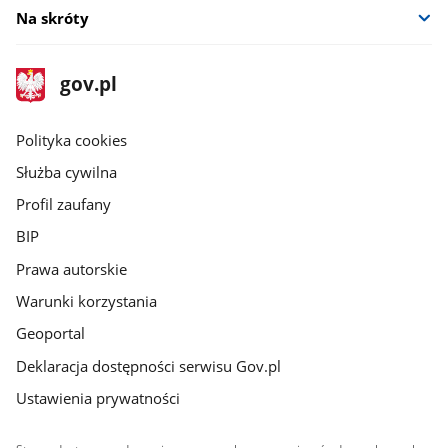
Na skróty
stopka
Strona
gov.pl
gov.pl
główna
gov.pl
Polityka cookies
Służba cywilna
Profil zaufany
BIP
Prawa autorskie
Warunki korzystania
Geoportal
Deklaracja dostępności serwisu Gov.pl
Ustawienia prywatności