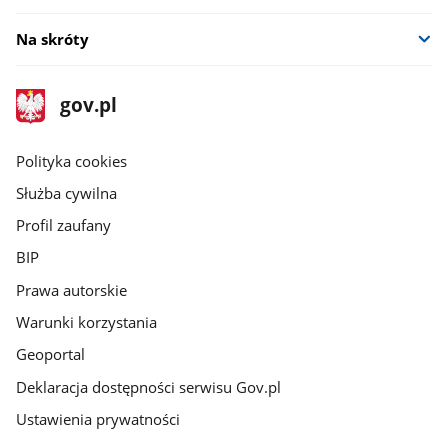
Na skróty
stopka
Strona
gov.pl
gov.pl
główna
gov.pl
Polityka cookies
Służba cywilna
Profil zaufany
BIP
Prawa autorskie
Warunki korzystania
Geoportal
Deklaracja dostępności serwisu Gov.pl
Ustawienia prywatności