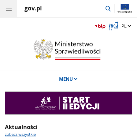
gov.pl
przejdź
do
wyszukiwar
Otwórz
Zmień 
PL
okno
z
tłumaczem
języka
migowego
MENU
Asystent
sędziego
Aktualności
zobacz wszystkie