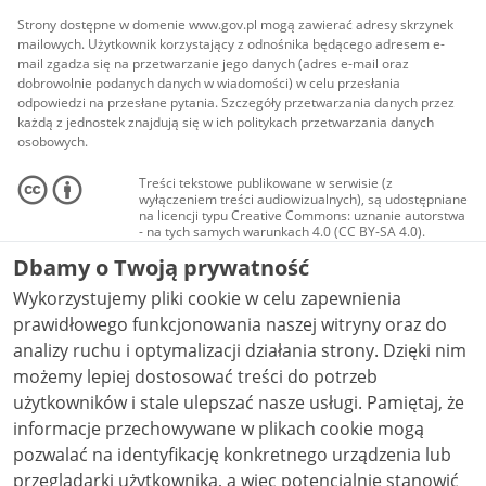
Strony dostępne w domenie www.gov.pl mogą zawierać adresy skrzynek
mailowych. Użytkownik korzystający z odnośnika będącego adresem e-
mail zgadza się na przetwarzanie jego danych (adres e-mail oraz
dobrowolnie podanych danych w wiadomości) w celu przesłania
odpowiedzi na przesłane pytania. Szczegóły przetwarzania danych przez
każdą z jednostek znajdują się w ich politykach przetwarzania danych
osobowych.
Treści tekstowe publikowane w serwisie (z
wyłączeniem treści audiowizualnych), są udostępniane
na licencji typu Creative Commons: uznanie autorstwa
- na tych samych warunkach 4.0 (CC BY-SA 4.0).
Materiały audiowizualne, w tym zdjęcia, materiały
Dbamy o Twoją prywatność
audio i wideo, są udostępniane na licencji typu
Creative Commons: uznanie autorstwa użycie
Wykorzystujemy pliki cookie w celu zapewnienia
niekomercyjne - bez utworów zależnych 4.0 (CC BY-
NC-ND 4.0), o ile nie jest to stwierdzone inaczej.
prawidłowego funkcjonowania naszej witryny oraz do
analizy ruchu i optymalizacji działania strony. Dzięki nim
możemy lepiej dostosować treści do potrzeb
użytkowników i stale ulepszać nasze usługi. Pamiętaj, że
informacje przechowywane w plikach cookie mogą
pozwalać na identyfikację konkretnego urządzenia lub
przeglądarki użytkownika, a więc potencjalnie stanowić