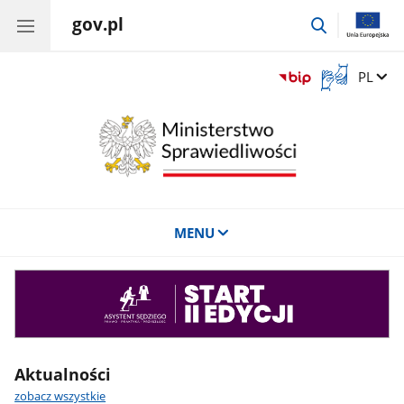
gov.pl
przejdź
do
wyszukiwar
Otwórz
Zmień 
PL
okno
z
tłumaczem
języka
migowego
MENU
Asystent
sędziego
Aktualności
zobacz wszystkie