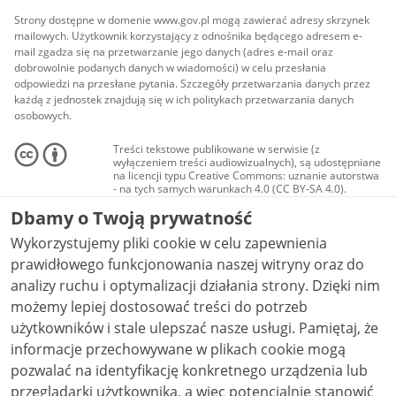
Strony dostępne w domenie www.gov.pl mogą zawierać adresy skrzynek
mailowych. Użytkownik korzystający z odnośnika będącego adresem e-
mail zgadza się na przetwarzanie jego danych (adres e-mail oraz
dobrowolnie podanych danych w wiadomości) w celu przesłania
odpowiedzi na przesłane pytania. Szczegóły przetwarzania danych przez
każdą z jednostek znajdują się w ich politykach przetwarzania danych
osobowych.
Treści tekstowe publikowane w serwisie (z
wyłączeniem treści audiowizualnych), są udostępniane
na licencji typu Creative Commons: uznanie autorstwa
- na tych samych warunkach 4.0 (CC BY-SA 4.0).
Materiały audiowizualne, w tym zdjęcia, materiały
Dbamy o Twoją prywatność
audio i wideo, są udostępniane na licencji typu
Creative Commons: uznanie autorstwa użycie
Wykorzystujemy pliki cookie w celu zapewnienia
niekomercyjne - bez utworów zależnych 4.0 (CC BY-
NC-ND 4.0), o ile nie jest to stwierdzone inaczej.
prawidłowego funkcjonowania naszej witryny oraz do
analizy ruchu i optymalizacji działania strony. Dzięki nim
możemy lepiej dostosować treści do potrzeb
użytkowników i stale ulepszać nasze usługi. Pamiętaj, że
informacje przechowywane w plikach cookie mogą
pozwalać na identyfikację konkretnego urządzenia lub
przeglądarki użytkownika, a więc potencjalnie stanowić