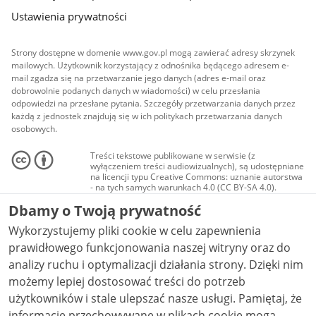
Ustawienia prywatności
Strony dostępne w domenie www.gov.pl mogą zawierać adresy skrzynek
mailowych. Użytkownik korzystający z odnośnika będącego adresem e-
mail zgadza się na przetwarzanie jego danych (adres e-mail oraz
dobrowolnie podanych danych w wiadomości) w celu przesłania
odpowiedzi na przesłane pytania. Szczegóły przetwarzania danych przez
każdą z jednostek znajdują się w ich politykach przetwarzania danych
osobowych.
Treści tekstowe publikowane w serwisie (z
wyłączeniem treści audiowizualnych), są udostępniane
na licencji typu Creative Commons: uznanie autorstwa
- na tych samych warunkach 4.0 (CC BY-SA 4.0).
Materiały audiowizualne, w tym zdjęcia, materiały
Dbamy o Twoją prywatność
audio i wideo, są udostępniane na licencji typu
Creative Commons: uznanie autorstwa użycie
Wykorzystujemy pliki cookie w celu zapewnienia
niekomercyjne - bez utworów zależnych 4.0 (CC BY-
NC-ND 4.0), o ile nie jest to stwierdzone inaczej.
prawidłowego funkcjonowania naszej witryny oraz do
analizy ruchu i optymalizacji działania strony. Dzięki nim
możemy lepiej dostosować treści do potrzeb
użytkowników i stale ulepszać nasze usługi. Pamiętaj, że
informacje przechowywane w plikach cookie mogą