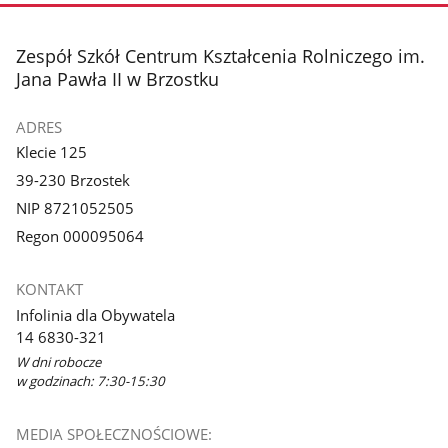
stopka
Zespół Szkół Centrum Kształcenia Rolniczego im.
Jana Pawła II w Brzostku
ADRES
Klecie 125
39-230 Brzostek
NIP 8721052505
Regon 000095064
KONTAKT
Infolinia dla Obywatela
14 6830-321
W dni robocze
w godzinach: 7:30-15:30
MEDIA SPOŁECZNOŚCIOWE: