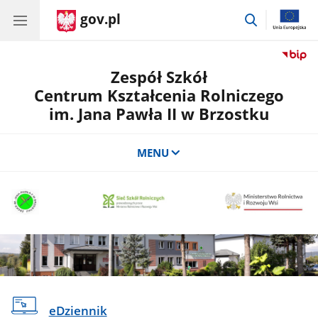
gov.pl
przejdź
do
wyszukiwar
Zespół Szkół
Centrum Kształcenia Rolniczego
im. Jana Pawła II w Brzostku
MENU
eDziennik