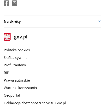
Na skróty
stopka
Strona
gov.pl
gov.pl
główna
gov.pl
Polityka cookies
Służba cywilna
Profil zaufany
BIP
Prawa autorskie
Warunki korzystania
Geoportal
Deklaracja dostępności serwisu Gov.pl