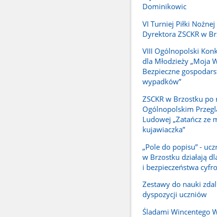
Dominikowic
VI Turniej Piłki Nożne
Dyrektora ZSCKR w Br
VIII Ogólnopolski Kon
dla Młodzieży „Moja W
Bezpieczne gospodars
wypadków”
ZSCKR w Brzostku po r
Ogólnopolskim Przeglą
Ludowej „Zatańcz ze 
kujawiaczka”
„Pole do popisu” - uc
w Brzostku działają d
i bezpieczeństwa cyf
Zestawy do nauki zdal
dyspozycji uczniów
Śladami Wincentego Wi