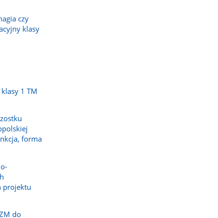
magia czy
acyjny klasy
 klasy 1 TM
zostku
opolskiej
unkcja, forma
no-
ch
 projektu
I ZM do