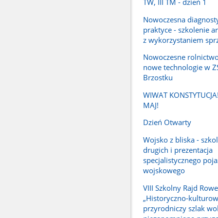
TW, III TM - dzień 1
Nowoczesna diagnost
praktyce - szkolenie a
z wykorzystaniem spr
Nowoczesne rolnictwo
nowe technologie w 
Brzostku
WIWAT KONSTYTUCJA
MAJ!
Dzień Otwarty
Wojsko z bliska - szkol
drugich i prezentacja
specjalistycznego poj
wojskowego
VIII Szkolny Rajd Row
„Historyczno-kulturo
przyrodniczy szlak wok