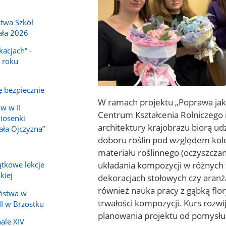
twa Szkół
ała 2026
acjach” -
 roku
ę bezpiecznie
W ramach projektu „Poprawa jak
w w II
Centrum Kształcenia Rolniczego 
iosenki
architektury krajobrazu biorą ud
ała Ojczyzna”
doboru roślin pod względem kolor
materiału roślinnego (oczyszczan
układania kompozycji w różnych 
jątkowe lekcje
kiej
dekoracjach stołowych czy aran
również nauka pracy z gąbką flo
eństwa w
trwałości kompozycji. Kurs rozwi
II w Brzostku
planowania projektu od pomysłu d
nale XIV