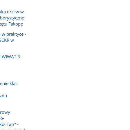
yka drzew w
rborystyczne
zętu Fakopp
 w praktyce -
ZSCKR w
! WIWAT 3
enie klas
azdu
erowy
wo-
ół Tatr” -