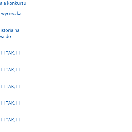
nale konkursu
- wycieczka
istoria na
wa do
II TAK, III
II TAK, III
II TAK, III
II TAK, III
II TAK, III