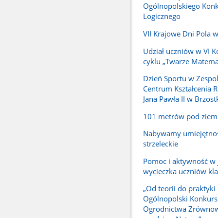
Ogólnopolskiego Kon
Logicznego
VII Krajowe Dni Pola 
Udział uczniów w VI Ko
cyklu „Twarze Matema
Dzień Sportu w Zespol
Centrum Kształcenia R
Jana Pawła II w Brzost
101 metrów pod ziem
Nabywamy umiejętnoś
strzeleckie
Pomoc i aktywność w 
wycieczka uczniów klas
„Od teorii do praktyki 
Ogólnopolski Konkurs
Ogrodnictwa Zrówno