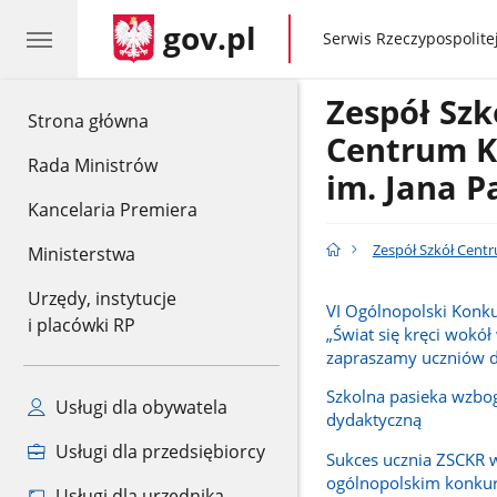
gov.pl
gov.pl
Serwis Rzeczypospolitej
Zespół Szk
gov.pl
Strona główna
Centrum K
Rada Ministrów
im. Jana P
Kancelaria Premiera
Zespół Szkół Centr
Ministerstwa
Urzędy, instytucje
VI Ogólnopolski Konk
i placówki RP
„Świat się kręci wokół 
zapraszamy uczniów d
Szkolna pasieka wzbog
Usługi dla obywatela
dydaktyczną
Usługi dla przedsiębiorcy
Sukces ucznia ZSCKR 
ogólnopolskim konkur
Usługi dla urzędnika