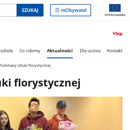
Logowanie
SZUKAJ
mObywatel
do
panelu
szkole
Co robimy
Aktualności
Dla ucznia
Kontakt
Podstawy sztuki florystycznej
ki florystycznej