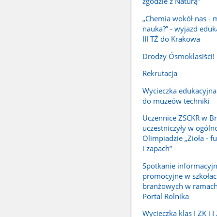
zgodzie z Naturą”
„Chemia wokół nas - 
nauka?” - wyjazd eduk
III TŻ do Krakowa
Drodzy Ósmoklasiści!
Rekrutacja
Wycieczka edukacyjna
do muzeów techniki
Uczennice ZSCKR w Br
uczestniczyły w ogóln
Olimpiadzie „Zioła - f
i zapach”
Spotkanie informacyj
promocyjne w szkoła
branżowych w ramach
Portal Rolnika
Wycieczka klas I ZK i 