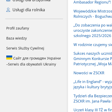
Ambasador Regionu”!
Usługi dla rolnika
Wojewódzkie Mistrzos
Rolniczych - Boguchw
„Do zobaczenia po wak
Profil zaufany
uroczyste zakończenie
szkolnego 2025/2026
Baza wiedzy
W rodzinie czujemy si
Serwis Służby Cywilnej
Sukces naszych ucznió
Сайт для громадян України
Gminnym Konkursie P
Patriotycznej „Moja M
–
Serwis dla obywateli Ukrainy
Nowości w ZSCKR
„Life in England” - wy
języka i kultury brytyjs
Tydzień dla Bezpiecz
ZSCKR im. Jana Pawła 
Uczeń klasy III TŻ w fi