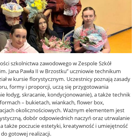
ości szkolnictwa zawodowego w Zespole Szkół
im. Jana Pawła II w Brzostku” uczniowie technikum
ział w kursie florystycznym. Uczestnicy poznają zasady
u, formy i proporcji, uczą się przygotowania
ie łodyg, skracanie, kondycjonowanie), a także technik
formach – bukietach, wiankach, flower box,
żacjach okolicznościowych. Ważnym elementem jest
rystyczną, dobór odpowiednich naczyń oraz utrwalanie
ja także poczucie estetyki, kreatywność i umiejętność
o gotowej realizacji.