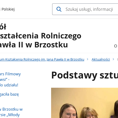
 Polskiej
ół
ształcenia Rolniczego
awła II w Brzostku
O 
um Kształcenia Rolniczego im. Jana Pawła II w Brzostku
Aktualności
Podstawy sztu
urs Filmowy
wsi” -
o udziału!
aciła bazę
w Brzostku w
sie „Młody