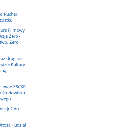
j o Puchar
zostku
kurs Filmowy
izja Zero -
two. Zero
az drugi na
dzie Kultury
mną
zniowie ZSCKR
la środowiska
rowego
nej już do
tosa - udział