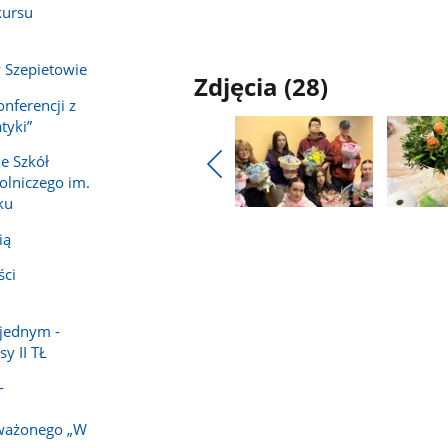
kursu
Dorot
w Szepietowie
Zdjęcia (28)
nferencji z
tyki”
e Szkół
olniczego im.
Pokaż
ku
poprzednie
Pokaż
Pokaż
zdjęcia
zdjęcie
zdjęcie
ią
1
2
ci
z
z
galerii.
galerii.
jednym -
y II TŁ
-
ważonego „W