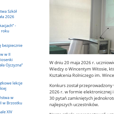
twa Szkół
ała 2026
acjach” -
 roku
ę bezpiecznie
w w II
iosenki
W dniu 20 maja 2026 r. uczniowie
ała Ojczyzna”
Wiedzy o Wincentym Witosie, kt
Kształcenia Rolniczego im. Winc
jątkowe lekcje
Konkurs został przeprowadzony w
kiej
2026 r. w formie elektronicznej i
30 pytań zamkniętych jednokrot
eństwa w
II w Brzostku
najlepszych uczestników.
nale XIV