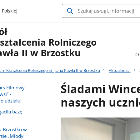
 Polskiej
ół
ształcenia Rolniczego
awła II w Brzostku
O 
um Kształcenia Rolniczego im. Jana Pawła II w Brzostku
Aktualności
Śladami Wince
urs Filmowy
wsi” -
naszych uczni
o udziału!
aciła bazę
w Brzostku w
sie „Młody