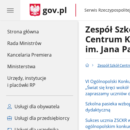
gov.pl
gov.pl
Serwis Rzeczypospolitej
Zespół Szk
gov.pl
Strona główna
Centrum K
Rada Ministrów
im. Jana P
Kancelaria Premiera
Zespół Szkół Centr
Ministerstwa
Urzędy, instytucje
VI Ogólnopolski Konk
i placówki RP
„Świat się kręci wokół 
zapraszamy uczniów d
Szkolna pasieka wzbog
Usługi dla obywatela
dydaktyczną
Usługi dla przedsiębiorcy
Sukces ucznia ZSCKR 
ogólnopolskim konkur
Usługi dla urzędnika