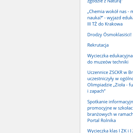
zgodzie z Naturą”
„Chemia wokół nas - 
nauka?” - wyjazd eduk
III TŻ do Krakowa
Drodzy Ósmoklasiści!
Rekrutacja
Wycieczka edukacyjna
do muzeów techniki
Uczennice ZSCKR w Br
uczestniczyły w ogóln
Olimpiadzie „Zioła - f
i zapach”
Spotkanie informacyj
promocyjne w szkoła
branżowych w ramach
Portal Rolnika
Wycieczka klas I ZK i 