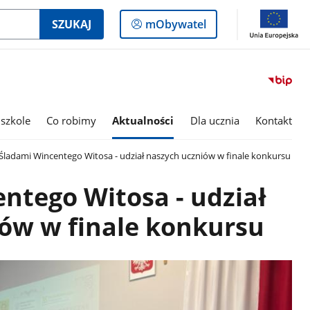
Logowanie
SZUKAJ
mObywatel
do
panelu
szkole
Co robimy
Aktualności
Dla ucznia
Kontakt
Śladami Wincentego Witosa - udział naszych uczniów w finale konkursu
ntego Witosa - udział
ów w finale konkursu