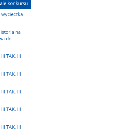
nale konkursu
- wycieczka
istoria na
wa do
II TAK, III
II TAK, III
II TAK, III
II TAK, III
II TAK, III