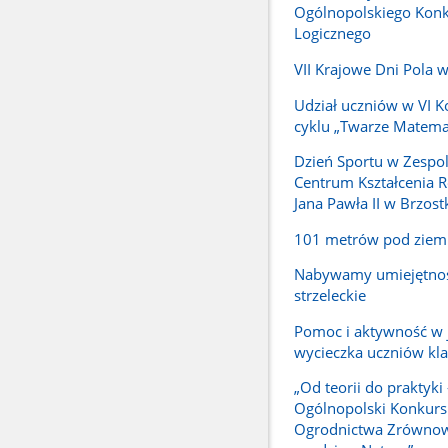
Ogólnopolskiego Kon
Logicznego
VII Krajowe Dni Pola 
Udział uczniów w VI Ko
cyklu „Twarze Matema
Dzień Sportu w Zespol
Centrum Kształcenia R
Jana Pawła II w Brzost
101 metrów pod ziem
Nabywamy umiejętnoś
strzeleckie
Pomoc i aktywność w 
wycieczka uczniów klas
„Od teorii do praktyki 
Ogólnopolski Konkurs
Ogrodnictwa Zrówno