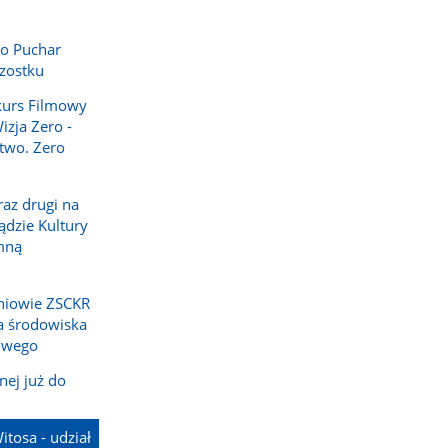
j o Puchar
zostku
kurs Filmowy
izja Zero -
two. Zero
az drugi na
dzie Kultury
mną
zniowie ZSCKR
la środowiska
rowego
nej już do
tosa - udział