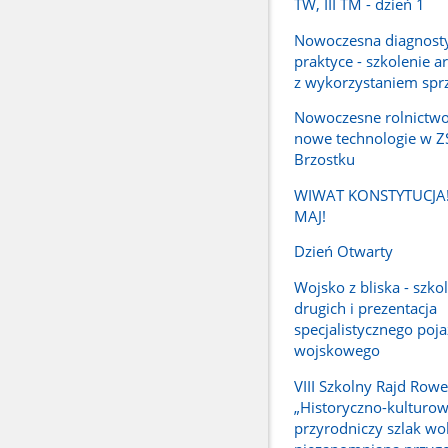
TW, III TM - dzień 1
Nowoczesna diagnost
praktyce - szkolenie a
z wykorzystaniem spr
Nowoczesne rolnictwo
nowe technologie w 
Brzostku
WIWAT KONSTYTUCJA
MAJ!
Dzień Otwarty
Wojsko z bliska - szkol
drugich i prezentacja
specjalistycznego poj
wojskowego
VIII Szkolny Rajd Row
„Historyczno-kulturo
przyrodniczy szlak wok