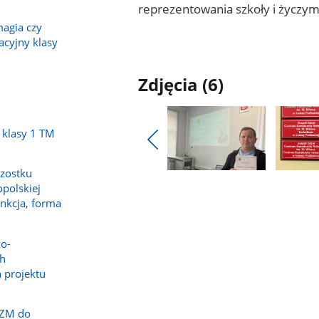
reprezentowania szkoły i życzy
magia czy
Mateu
acyjny klasy
Zdjęcia (6)
 klasy 1 TM
Pokaż
poprzednie
zostku
Pokaż
Pokaż
zdjęcia
opolskiej
zdjęcie
zdjęcie
unkcja, forma
1
2
z
z
galerii.
galerii.
no-
ch
 projektu
I ZM do