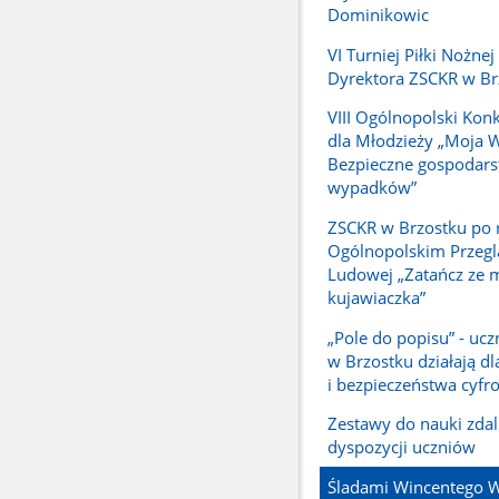
Dominikowic
VI Turniej Piłki Nożne
Dyrektora ZSCKR w Br
VIII Ogólnopolski Kon
dla Młodzieży „Moja W
Bezpieczne gospodars
wypadków”
ZSCKR w Brzostku po r
Ogólnopolskim Przeglą
Ludowej „Zatańcz ze 
kujawiaczka”
„Pole do popisu” - uc
w Brzostku działają d
i bezpieczeństwa cyf
Zestawy do nauki zdal
dyspozycji uczniów
Śladami Wincentego Wi