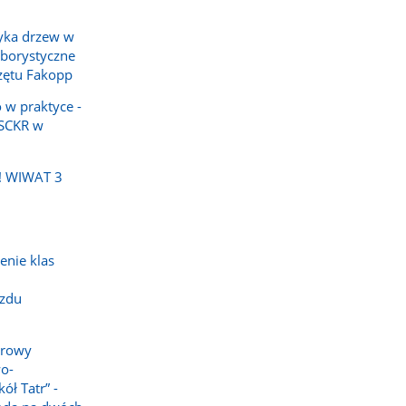
yka drzew w
rborystyczne
zętu Fakopp
 w praktyce -
ZSCKR w
! WIWAT 3
enie klas
azdu
erowy
wo-
ół Tatr” -