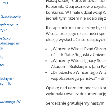
Naszą szkołę reprezentowali ucz
kursu
Papiernik. Obaj uczniowie uzyskal
konkursu. W finale udział wziął 
w Szepietowie
jednak tym razem nie udało się 
nferencji z
II etap konkursu połączony był 
tyki”
Witosa oraz jego działalności spo
e Szkół
okazję wysłuchać interesującyc
olniczego im.
ku
„Wincenty Witos i Rząd Obron
r.” – dr Rafał Roguski z Uniwe
ią
„Wincenty Witos i Ignacy Solarz
ci
Akademii Bialskiej im. Jana Paw
„Dziedzictwo Wincentego Wit
współczesnego państwa” – dr 
jednym -
y II TŁ
Opiekę nad uczniem podczas kon
-
wykonała również dokumentację 
ważonego „W
Serdecznie gratulujemy naszym