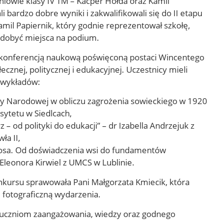
niowie klasy IV TM – Kacper Hołda oraz Kamil
i bardzo dobre wyniki i zakwalifikowali się do II etapu
Kamil Papiernik, który godnie reprezentował szkołę,
zdobyć miejsca na podium.
z konferencją naukową poświęconą postaci Wincentego
łecznej, politycznej i edukacyjnej. Uczestnicy mieli
h wykładów:
y Narodowej w obliczu zagrożenia sowieckiego w 1920
rsytetu w Siedlcach,
 – od polityki do edukacji” – dr Izabella Andrzejuk z
ła II,
osa. Od doświadczenia wsi do fundamentów
Eleonora Kirwiel z UMCS w Lublinie.
kursu sprawowała Pani Małgorzata Kmiecik, która
fotograficzną wydarzenia.
 uczniom zaangażowania, wiedzy oraz godnego