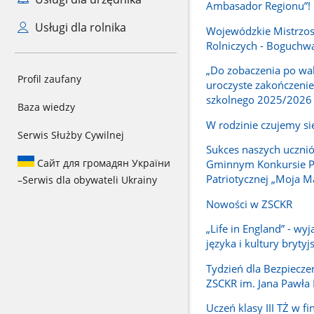
Ambasador Regionu”!
Usługi dla rolnika
Wojewódzkie Mistrzos
Rolniczych - Boguchw
„Do zobaczenia po wak
Profil zaufany
uroczyste zakończenie
szkolnego 2025/2026
Baza wiedzy
W rodzinie czujemy si
Serwis Służby Cywilnej
Sukces naszych ucznió
Сайт для громадян України
Gminnym Konkursie P
Patriotycznej „Moja M
–
Serwis dla obywateli Ukrainy
Nowości w ZSCKR
„Life in England” - wy
języka i kultury brytyjs
Tydzień dla Bezpiecz
ZSCKR im. Jana Pawła 
Uczeń klasy III TŻ w fi