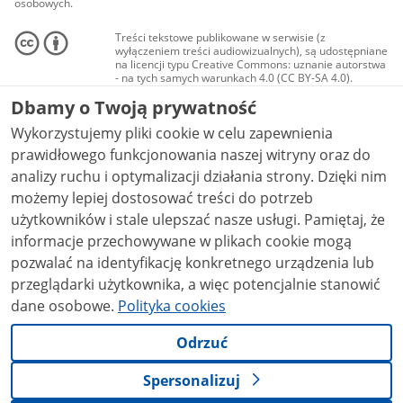
osobowych.
Treści tekstowe publikowane w serwisie (z
wyłączeniem treści audiowizualnych), są udostępniane
na licencji typu Creative Commons: uznanie autorstwa
- na tych samych warunkach 4.0 (CC BY-SA 4.0).
Materiały audiowizualne, w tym zdjęcia, materiały
Dbamy o Twoją prywatność
audio i wideo, są udostępniane na licencji typu
Creative Commons: uznanie autorstwa użycie
Wykorzystujemy pliki cookie w celu zapewnienia
niekomercyjne - bez utworów zależnych 4.0 (CC BY-
NC-ND 4.0), o ile nie jest to stwierdzone inaczej.
prawidłowego funkcjonowania naszej witryny oraz do
analizy ruchu i optymalizacji działania strony. Dzięki nim
możemy lepiej dostosować treści do potrzeb
użytkowników i stale ulepszać nasze usługi. Pamiętaj, że
informacje przechowywane w plikach cookie mogą
pozwalać na identyfikację konkretnego urządzenia lub
przeglądarki użytkownika, a więc potencjalnie stanowić
dane osobowe.
Polityka cookies
Odrzuć
Spersonalizuj