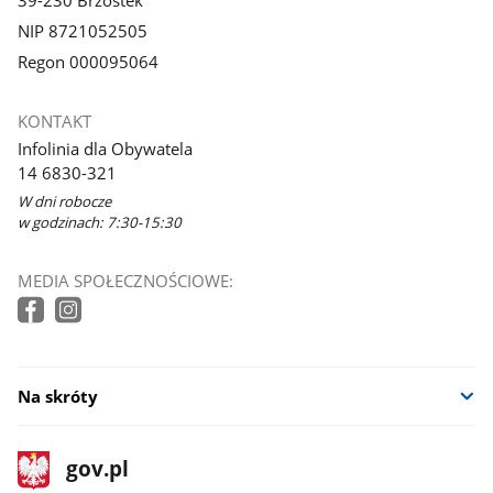
39-230 Brzostek
NIP 8721052505
Regon 000095064
KONTAKT
Infolinia dla Obywatela
14 6830-321
W dni robocze
w godzinach: 7:30-15:30
MEDIA SPOŁECZNOŚCIOWE:
Na skróty
stopka
Strona
gov.pl
gov.pl