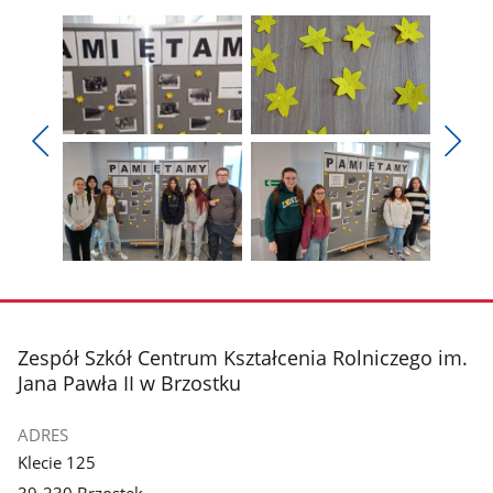
Pokaż
Pokaż
zdjęcie
zdjęcie
Pokaż
Poka
1
2
poprzednie
nest
z
z
zdjęcia
zdjęc
galerii.
galerii.
Pokaż
Pokaż
zdjęcie
zdjęcie
3
4
z
z
stopka
Zespół Szkół Centrum Kształcenia Rolniczego im.
galerii.
galerii.
Jana Pawła II w Brzostku
ADRES
Klecie 125