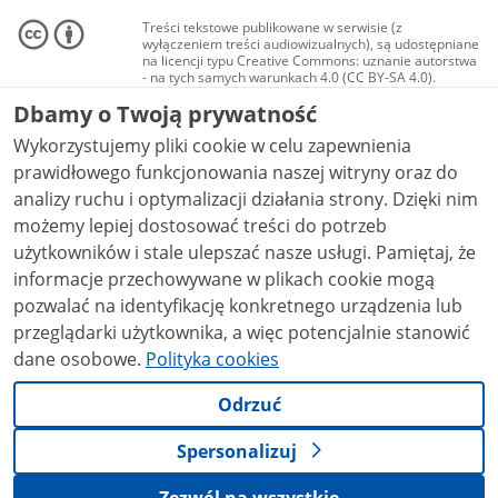
Treści tekstowe publikowane w serwisie (z
wyłączeniem treści audiowizualnych), są udostępniane
na licencji typu Creative Commons: uznanie autorstwa
- na tych samych warunkach 4.0 (CC BY-SA 4.0).
Materiały audiowizualne, w tym zdjęcia, materiały
Dbamy o Twoją prywatność
audio i wideo, są udostępniane na licencji typu
Creative Commons: uznanie autorstwa użycie
Wykorzystujemy pliki cookie w celu zapewnienia
niekomercyjne - bez utworów zależnych 4.0 (CC BY-
NC-ND 4.0), o ile nie jest to stwierdzone inaczej.
prawidłowego funkcjonowania naszej witryny oraz do
analizy ruchu i optymalizacji działania strony. Dzięki nim
możemy lepiej dostosować treści do potrzeb
użytkowników i stale ulepszać nasze usługi. Pamiętaj, że
informacje przechowywane w plikach cookie mogą
pozwalać na identyfikację konkretnego urządzenia lub
przeglądarki użytkownika, a więc potencjalnie stanowić
dane osobowe.
Polityka cookies
Odrzuć
Spersonalizuj