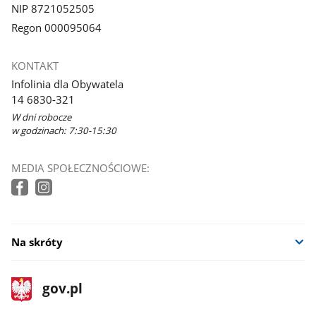
NIP 8721052505
Regon 000095064
KONTAKT
Infolinia dla Obywatela
14 6830-321
W dni robocze
w godzinach: 7:30-15:30
MEDIA SPOŁECZNOŚCIOWE:
Na skróty
stopka
Strona
gov.pl
gov.pl
główna