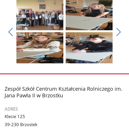
Pokaż
Pokaż
zdjęcie
zdjęcie
Pokaż
Poka
1
2
poprzednie
nest
z
z
zdjęcia
zdjęc
galerii.
galerii.
Pokaż
Pokaż
zdjęcie
zdjęcie
3
4
z
z
stopka
Zespół Szkół Centrum Kształcenia Rolniczego im.
galerii.
galerii.
Jana Pawła II w Brzostku
ADRES
Klecie 125
39-230 Brzostek