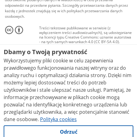
odpowiedzi na przesłane pytania. Szczegóły przetwarzania danych przez
każdą z jednostek znajdują się w ich politykach przetwarzania danych
osobowych.
Treści tekstowe publikowane w serwisie (z
wyłączeniem treści audiowizualnych), są udostępniane
na licencji typu Creative Commons: uznanie autorstwa
- na tych samych warunkach 4.0 (CC BY-SA 4.0).
Materiały audiowizualne, w tym zdjęcia, materiały
Dbamy o Twoją prywatność
audio i wideo, są udostępniane na licencji typu
Creative Commons: uznanie autorstwa użycie
Wykorzystujemy pliki cookie w celu zapewnienia
niekomercyjne - bez utworów zależnych 4.0 (CC BY-
NC-ND 4.0), o ile nie jest to stwierdzone inaczej.
prawidłowego funkcjonowania naszej witryny oraz do
analizy ruchu i optymalizacji działania strony. Dzięki nim
możemy lepiej dostosować treści do potrzeb
użytkowników i stale ulepszać nasze usługi. Pamiętaj, że
informacje przechowywane w plikach cookie mogą
pozwalać na identyfikację konkretnego urządzenia lub
przeglądarki użytkownika, a więc potencjalnie stanowić
dane osobowe.
Polityka cookies
Odrzuć