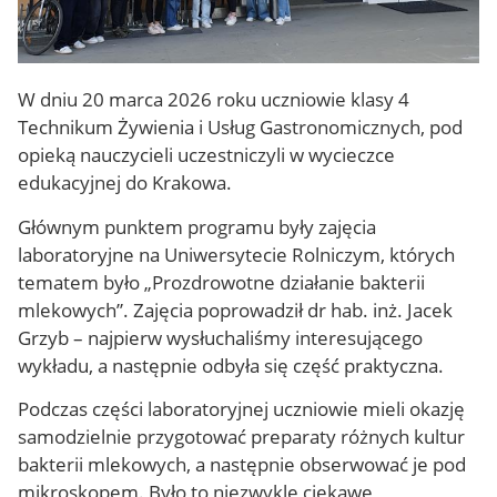
W dniu 20 marca 2026 roku uczniowie klasy 4
Technikum Żywienia i Usług Gastronomicznych, pod
opieką nauczycieli uczestniczyli w wycieczce
edukacyjnej do
Krakowa
.
Głównym punktem programu były zajęcia
laboratoryjne na
Uniwersytecie Rolniczym
, których
tematem było
„Prozdrowotne działanie bakterii
mlekowych”
. Zajęcia poprowadził dr hab. inż.
Jacek
Grzyb
– najpierw wysłuchaliśmy interesującego
wykładu, a następnie odbyła się część praktyczna.
Podczas części laboratoryjnej uczniowie mieli okazję
samodzielnie przygotować preparaty różnych kultur
bakterii mlekowych, a następnie obserwować je pod
mikroskopem. Było to niezwykle ciekawe