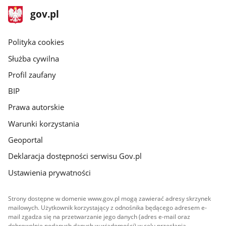
stopka
Strona
gov.pl
gov.pl
główna
gov.pl
Polityka cookies
Służba cywilna
Profil zaufany
BIP
Prawa autorskie
Warunki korzystania
Geoportal
Deklaracja dostępności serwisu Gov.pl
Ustawienia prywatności
Strony dostępne w domenie www.gov.pl mogą zawierać adresy skrzynek
mailowych. Użytkownik korzystający z odnośnika będącego adresem e-
mail zgadza się na przetwarzanie jego danych (adres e-mail oraz
dobrowolnie podanych danych w wiadomości) w celu przesłania