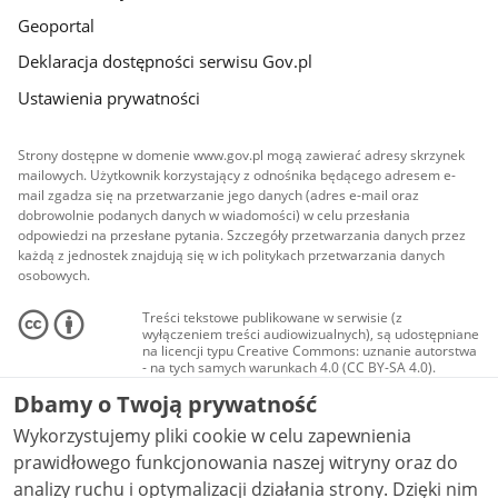
Geoportal
Deklaracja dostępności serwisu Gov.pl
Ustawienia prywatności
Strony dostępne w domenie www.gov.pl mogą zawierać adresy skrzynek
mailowych. Użytkownik korzystający z odnośnika będącego adresem e-
mail zgadza się na przetwarzanie jego danych (adres e-mail oraz
dobrowolnie podanych danych w wiadomości) w celu przesłania
odpowiedzi na przesłane pytania. Szczegóły przetwarzania danych przez
każdą z jednostek znajdują się w ich politykach przetwarzania danych
osobowych.
Treści tekstowe publikowane w serwisie (z
wyłączeniem treści audiowizualnych), są udostępniane
na licencji typu Creative Commons: uznanie autorstwa
- na tych samych warunkach 4.0 (CC BY-SA 4.0).
Materiały audiowizualne, w tym zdjęcia, materiały
Dbamy o Twoją prywatność
audio i wideo, są udostępniane na licencji typu
Creative Commons: uznanie autorstwa użycie
Wykorzystujemy pliki cookie w celu zapewnienia
niekomercyjne - bez utworów zależnych 4.0 (CC BY-
NC-ND 4.0), o ile nie jest to stwierdzone inaczej.
prawidłowego funkcjonowania naszej witryny oraz do
analizy ruchu i optymalizacji działania strony. Dzięki nim