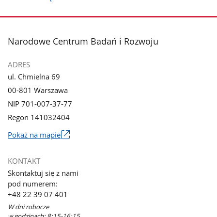
stopka
Narodowe Centrum Badań i Rozwoju
ADRES
ul. Chmielna 69
00-801 Warszawa
NIP 701-007-37-77
Regon 141032404
Pokaż na mapie
Link
otworzy
KONTAKT
się
Skontaktuj się z nami
w
pod numerem:
nowym
+48 22 39 07 401
oknie
W dni robocze
w godzinach: 8:15-16:15