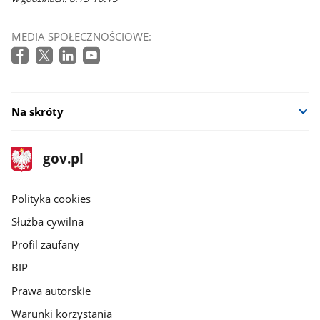
MEDIA SPOŁECZNOŚCIOWE:
Na skróty
stopka
Strona
gov.pl
gov.pl
główna
gov.pl
Polityka cookies
Służba cywilna
Profil zaufany
BIP
Prawa autorskie
Warunki korzystania