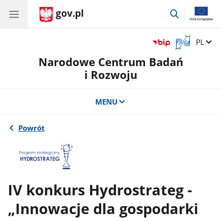
gov.pl
przejdź
do
wyszukiwar
Otwórz
Zmień 
PL
okno
Narodowe Centrum Badań
z
tłumaczem
i Rozwoju
języka
migowego
MENU
Powrót
IV konkurs Hydrostrateg -
„Innowacje dla gospodarki