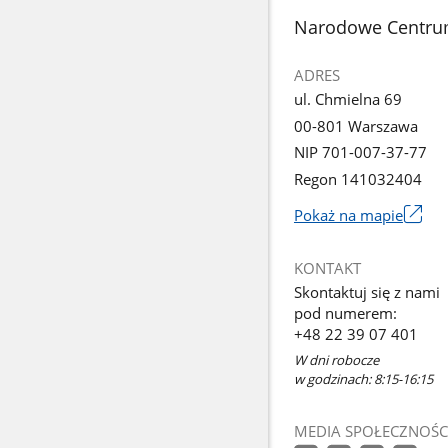
stopka
Narodowe Centru
ADRES
ul. Chmielna 69
00-801 Warszawa
NIP 701-007-37-77
Regon 141032404
Pokaż na mapie
Link
otworzy
KONTAKT
się
Skontaktuj się z nami
w
pod numerem:
nowym
+48 22 39 07 401
oknie
W dni robocze
w godzinach: 8:15-16:15
MEDIA SPOŁECZNOŚC