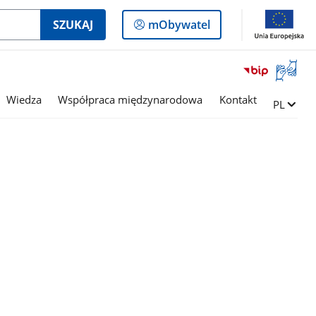
Logowanie
SZUKAJ
mObywatel
do
panelu
Otwórz
okno
z
Wiedza
Współpraca międzynarodowa
Kontakt
Zmień ję
PL
tłumac
języka
migowe