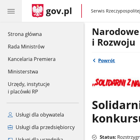
gov.pl
gov.pl
Serwis Rzeczypospolitej
Narodowe
gov.pl
Strona główna
i Rozwoju
Rada Ministrów
Kancelaria Premiera
Powrót
Ministerstwa
Urzędy, instytucje
i placówki RP
Solidarn
konkursu
Usługi dla obywatela
Usługi dla przedsiębiorcy
Status:
Rozstrzygn
Usługi dla urzędnika