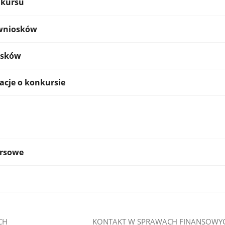
kursu
 wniosków
osków
acje o konkursie
rsowe
CH
KONTAKT W SPRAWACH FINANSOWY