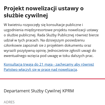
Projekt nowelizacji ustawy o
służbie cywilnej
W kwietniu rozpoczęły się konsultacje publiczne i
uzgodnienia międzyresortowe projektu nowelizacji ustawy
o służbie publicznej. Rada Służby Publicznej również bierze
udział w tych pracach. Na dzisiejszym posiedzeniu
członkowie zapoznali sie z projektem dokumentu oraz
wyrazili pozytywną opinię. Jednocześnie zgłosili uwagi do
ewentualnego wzięcia pod uwagę w toku dalszych prac.
Konsultacja trwają do 21 maja - zachęcamy aby również
Państwo włączyli się w prace nad nowelizacją
.
stopka
Departament Służby Cywilnej KPRM
ADRES