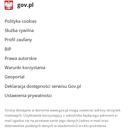
stopka
Strona
gov.pl
gov.pl
główna
gov.pl
Polityka cookies
Służba cywilna
Profil zaufany
BIP
Prawa autorskie
Warunki korzystania
Geoportal
Deklaracja dostępności serwisu Gov.pl
Ustawienia prywatności
Strony dostępne w domenie www.gov.pl mogą zawierać adresy skrzynek
mailowych. Użytkownik korzystający z odnośnika będącego adresem e-
mail zgadza się na przetwarzanie jego danych (adres e-mail oraz
dobrowolnie podanych danych w wiadomości) w celu przesłania