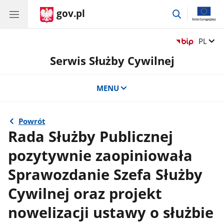
gov.pl
przejdź
do
wyszukiwar
Zmień 
PL
Serwis Służby Cywilnej
MENU
Powrót
Rada Służby Publicznej
pozytywnie zaopiniowała
Sprawozdanie Szefa Służby
Cywilnej oraz projekt
nowelizacji ustawy o służbie