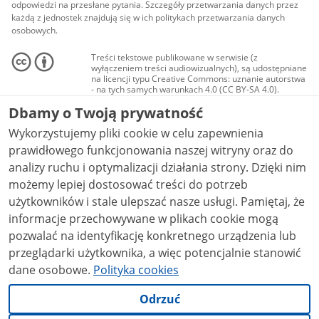
odpowiedzi na przesłane pytania. Szczegóły przetwarzania danych przez
każdą z jednostek znajdują się w ich politykach przetwarzania danych
osobowych.
Treści tekstowe publikowane w serwisie (z
wyłączeniem treści audiowizualnych), są udostępniane
na licencji typu Creative Commons: uznanie autorstwa
- na tych samych warunkach 4.0 (CC BY-SA 4.0).
Materiały audiowizualne, w tym zdjęcia, materiały
Dbamy o Twoją prywatność
audio i wideo, są udostępniane na licencji typu
Creative Commons: uznanie autorstwa użycie
Wykorzystujemy pliki cookie w celu zapewnienia
niekomercyjne - bez utworów zależnych 4.0 (CC BY-
NC-ND 4.0), o ile nie jest to stwierdzone inaczej.
prawidłowego funkcjonowania naszej witryny oraz do
analizy ruchu i optymalizacji działania strony. Dzięki nim
możemy lepiej dostosować treści do potrzeb
użytkowników i stale ulepszać nasze usługi. Pamiętaj, że
informacje przechowywane w plikach cookie mogą
pozwalać na identyfikację konkretnego urządzenia lub
przeglądarki użytkownika, a więc potencjalnie stanowić
dane osobowe.
Polityka cookies
Odrzuć