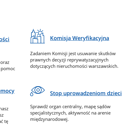
Komisja Weryfikacyjna
ości
Zadaniem Komisji jest usuwanie skutków
prawnych decyzji reprywatyzacyjnych
 oraz
dotyczących nieruchomości warszawskich.
y pomoc
zemocy
Stop uprowadzeniom dzieci
Sprawdź organ centralny, mapę sądów
nasz
specjalistycznych, aktywność na arenie
sz
międzynarodowej.
ć tę