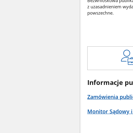
Bezwnioskowa publikac
z uzasadnieniem wyd
powszechne.
Informacje pu
Zamówienia publi
Monitor Sądowy i