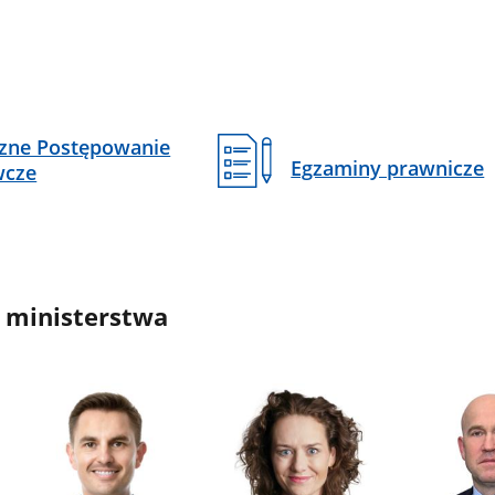
czne Postępowanie
Egzaminy prawnicze
wcze
 ministerstwa