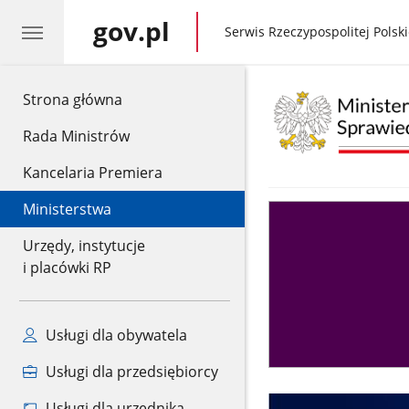
gov.pl
gov.pl
Serwis Rzeczypospolitej Polski
gov.pl
Strona główna
Rada Ministrów
Kancelaria Premiera
Ministerstwa
Asystent
sędziego
Urzędy, instytucje
i placówki RP
Usługi dla obywatela
Usługi dla przedsiębiorcy
Usługi dla urzędnika