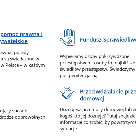
pomoc prawna i
Fundusz Sprawiedliw
ywatelskie
rawna, porady
Wspieramy osoby pokrzywdzone
ja są świadczone w
przestępstwem, osoby im najbliższe
 w Polsce – w każdym
świadków przestępstw. Świadczym
postpenitencjarną.
Przeciwdziałanie pr
domowej
Doznajesz przemocy domowej lub z
nujący sposób
kogoś kto jej doznaje? Tutaj znajdzie
 drodze dobrowolnych i
informacje co zrobić, by powstrzyma
sytuację.