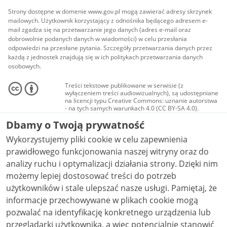
Strony dostępne w domenie www.gov.pl mogą zawierać adresy skrzynek
mailowych. Użytkownik korzystający z odnośnika będącego adresem e-
mail zgadza się na przetwarzanie jego danych (adres e-mail oraz
dobrowolnie podanych danych w wiadomości) w celu przesłania
odpowiedzi na przesłane pytania. Szczegóły przetwarzania danych przez
każdą z jednostek znajdują się w ich politykach przetwarzania danych
osobowych.
Treści tekstowe publikowane w serwisie (z
wyłączeniem treści audiowizualnych), są udostępniane
na licencji typu Creative Commons: uznanie autorstwa
- na tych samych warunkach 4.0 (CC BY-SA 4.0).
Materiały audiowizualne, w tym zdjęcia, materiały
Dbamy o Twoją prywatność
audio i wideo, są udostępniane na licencji typu
Creative Commons: uznanie autorstwa użycie
Wykorzystujemy pliki cookie w celu zapewnienia
niekomercyjne - bez utworów zależnych 4.0 (CC BY-
NC-ND 4.0), o ile nie jest to stwierdzone inaczej.
prawidłowego funkcjonowania naszej witryny oraz do
analizy ruchu i optymalizacji działania strony. Dzięki nim
możemy lepiej dostosować treści do potrzeb
użytkowników i stale ulepszać nasze usługi. Pamiętaj, że
informacje przechowywane w plikach cookie mogą
pozwalać na identyfikację konkretnego urządzenia lub
przeglądarki użytkownika, a więc potencjalnie stanowić