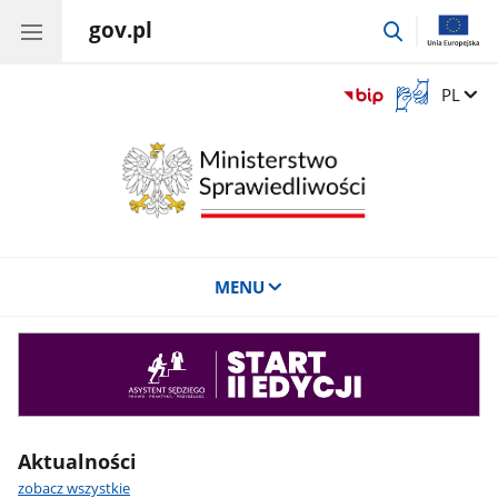
gov.pl
przejdź
do
wyszukiwar
Otwórz
Zmień 
PL
okno
z
tłumaczem
języka
migowego
MENU
Asystent
sędziego
Aktualności
zobacz wszystkie