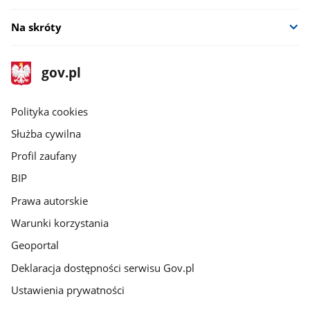
Na skróty
stopka
Strona
gov.pl
gov.pl
główna
gov.pl
Polityka cookies
Służba cywilna
Profil zaufany
BIP
Prawa autorskie
Warunki korzystania
Geoportal
Deklaracja dostępności serwisu Gov.pl
Ustawienia prywatności