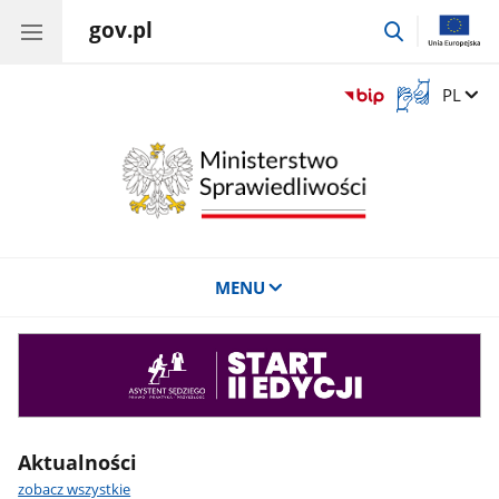
gov.pl
przejdź
do
wyszukiwar
Otwórz
Zmień 
PL
okno
z
tłumaczem
języka
migowego
MENU
Asystent
sędziego
Aktualności
zobacz wszystkie