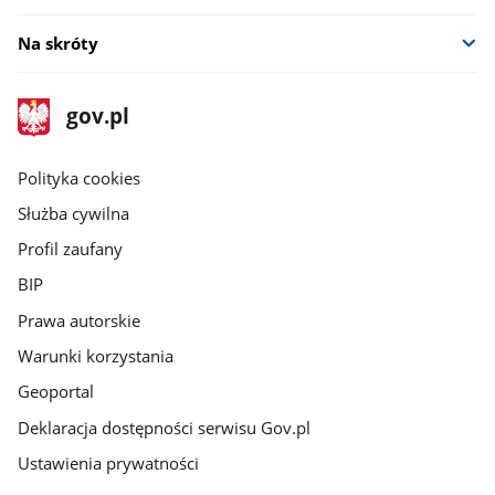
Na skróty
stopka
Strona
gov.pl
gov.pl
główna
gov.pl
Polityka cookies
Służba cywilna
Profil zaufany
BIP
Prawa autorskie
Warunki korzystania
Geoportal
Deklaracja dostępności serwisu Gov.pl
Ustawienia prywatności