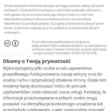
Strony dostępne w domenie www.gov.pl mogą zawierać adresy skrzynek
mailowych. Użytkownik korzystający z odnośnika będącego adresem e-
mail zgadza się na przetwarzanie jego danych (adres e-mail oraz
dobrowolnie podanych danych w wiadomości) w celu przesłania
odpowiedzi na przesłane pytania. Szczegóły przetwarzania danych przez
każdą z jednostek znajdują się w ich politykach przetwarzania danych
osobowych.
Treści tekstowe publikowane w serwisie (z
wyłączeniem treści audiowizualnych), są udostępniane
na licencji typu Creative Commons: uznanie autorstwa
- na tych samych warunkach 4.0 (CC BY-SA 4.0).
Materiały audiowizualne, w tym zdjęcia, materiały
Dbamy o Twoją prywatność
audio i wideo, są udostępniane na licencji typu
Creative Commons: uznanie autorstwa użycie
Wykorzystujemy pliki cookie w celu zapewnienia
niekomercyjne - bez utworów zależnych 4.0 (CC BY-
NC-ND 4.0), o ile nie jest to stwierdzone inaczej.
prawidłowego funkcjonowania naszej witryny oraz do
analizy ruchu i optymalizacji działania strony. Dzięki nim
możemy lepiej dostosować treści do potrzeb
użytkowników i stale ulepszać nasze usługi. Pamiętaj, że
informacje przechowywane w plikach cookie mogą
pozwalać na identyfikację konkretnego urządzenia lub
przeglądarki użytkownika, a więc potencjalnie stanowić