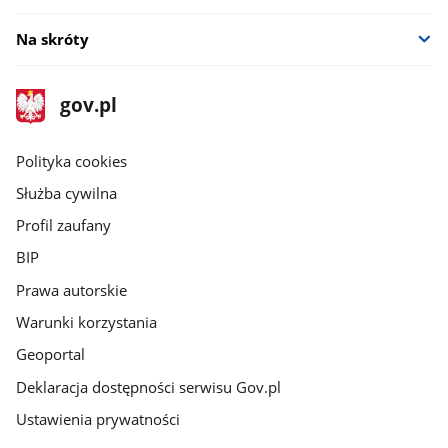
Na skróty
stopka
Strona
gov.pl
gov.pl
główna
gov.pl
Polityka cookies
Służba cywilna
Profil zaufany
BIP
Prawa autorskie
Warunki korzystania
Geoportal
Deklaracja dostępności serwisu Gov.pl
Ustawienia prywatności