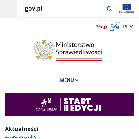
gov.pl
przejdź
do
wyszukiwar
Otwórz
Zmień 
PL
okno
z
tłumaczem
języka
migowego
MENU
Asystent
sędziego
Aktualności
zobacz wszystkie