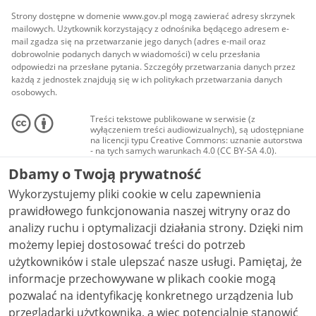
Strony dostępne w domenie www.gov.pl mogą zawierać adresy skrzynek
mailowych. Użytkownik korzystający z odnośnika będącego adresem e-
mail zgadza się na przetwarzanie jego danych (adres e-mail oraz
dobrowolnie podanych danych w wiadomości) w celu przesłania
odpowiedzi na przesłane pytania. Szczegóły przetwarzania danych przez
każdą z jednostek znajdują się w ich politykach przetwarzania danych
osobowych.
Treści tekstowe publikowane w serwisie (z
wyłączeniem treści audiowizualnych), są udostępniane
na licencji typu Creative Commons: uznanie autorstwa
- na tych samych warunkach 4.0 (CC BY-SA 4.0).
Materiały audiowizualne, w tym zdjęcia, materiały
Dbamy o Twoją prywatność
audio i wideo, są udostępniane na licencji typu
Creative Commons: uznanie autorstwa użycie
Wykorzystujemy pliki cookie w celu zapewnienia
niekomercyjne - bez utworów zależnych 4.0 (CC BY-
NC-ND 4.0), o ile nie jest to stwierdzone inaczej.
prawidłowego funkcjonowania naszej witryny oraz do
analizy ruchu i optymalizacji działania strony. Dzięki nim
możemy lepiej dostosować treści do potrzeb
użytkowników i stale ulepszać nasze usługi. Pamiętaj, że
informacje przechowywane w plikach cookie mogą
pozwalać na identyfikację konkretnego urządzenia lub
przeglądarki użytkownika, a więc potencjalnie stanowić