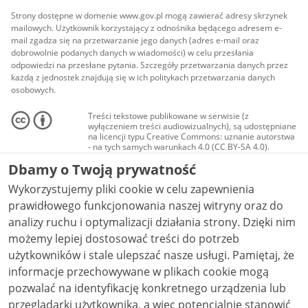
Strony dostępne w domenie www.gov.pl mogą zawierać adresy skrzynek
mailowych. Użytkownik korzystający z odnośnika będącego adresem e-
mail zgadza się na przetwarzanie jego danych (adres e-mail oraz
dobrowolnie podanych danych w wiadomości) w celu przesłania
odpowiedzi na przesłane pytania. Szczegóły przetwarzania danych przez
każdą z jednostek znajdują się w ich politykach przetwarzania danych
osobowych.
Treści tekstowe publikowane w serwisie (z
wyłączeniem treści audiowizualnych), są udostępniane
na licencji typu Creative Commons: uznanie autorstwa
- na tych samych warunkach 4.0 (CC BY-SA 4.0).
Materiały audiowizualne, w tym zdjęcia, materiały
Dbamy o Twoją prywatność
audio i wideo, są udostępniane na licencji typu
Creative Commons: uznanie autorstwa użycie
Wykorzystujemy pliki cookie w celu zapewnienia
niekomercyjne - bez utworów zależnych 4.0 (CC BY-
NC-ND 4.0), o ile nie jest to stwierdzone inaczej.
prawidłowego funkcjonowania naszej witryny oraz do
analizy ruchu i optymalizacji działania strony. Dzięki nim
możemy lepiej dostosować treści do potrzeb
użytkowników i stale ulepszać nasze usługi. Pamiętaj, że
informacje przechowywane w plikach cookie mogą
pozwalać na identyfikację konkretnego urządzenia lub
przeglądarki użytkownika, a więc potencjalnie stanowić