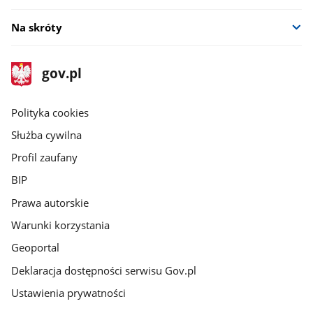
Na skróty
stopka
Strona
gov.pl
gov.pl
główna
gov.pl
Polityka cookies
Służba cywilna
Profil zaufany
BIP
Prawa autorskie
Warunki korzystania
Geoportal
Deklaracja dostępności serwisu Gov.pl
Ustawienia prywatności