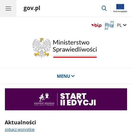
gov.pl
przejdź
do
wyszukiwar
Otwórz
Zmień 
PL
okno
z
tłumaczem
języka
migowego
MENU
Asystent
sędziego
Aktualności
zobacz wszystkie