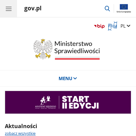
gov.pl
przejdź
do
wyszukiwar
Otwórz
Zmień 
PL
okno
z
tłumaczem
języka
migowego
MENU
Asystent
sędziego
Aktualności
zobacz wszystkie