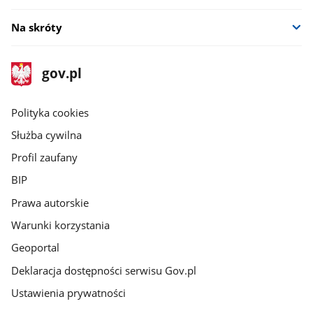
Na skróty
stopka
Strona
gov.pl
gov.pl
główna
gov.pl
Polityka cookies
Służba cywilna
Profil zaufany
BIP
Prawa autorskie
Warunki korzystania
Geoportal
Deklaracja dostępności serwisu Gov.pl
Ustawienia prywatności