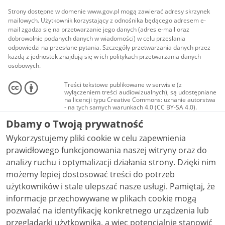
Strony dostępne w domenie www.gov.pl mogą zawierać adresy skrzynek
mailowych. Użytkownik korzystający z odnośnika będącego adresem e-
mail zgadza się na przetwarzanie jego danych (adres e-mail oraz
dobrowolnie podanych danych w wiadomości) w celu przesłania
odpowiedzi na przesłane pytania. Szczegóły przetwarzania danych przez
każdą z jednostek znajdują się w ich politykach przetwarzania danych
osobowych.
Treści tekstowe publikowane w serwisie (z
wyłączeniem treści audiowizualnych), są udostępniane
na licencji typu Creative Commons: uznanie autorstwa
- na tych samych warunkach 4.0 (CC BY-SA 4.0).
Materiały audiowizualne, w tym zdjęcia, materiały
Dbamy o Twoją prywatność
audio i wideo, są udostępniane na licencji typu
Creative Commons: uznanie autorstwa użycie
Wykorzystujemy pliki cookie w celu zapewnienia
niekomercyjne - bez utworów zależnych 4.0 (CC BY-
NC-ND 4.0), o ile nie jest to stwierdzone inaczej.
prawidłowego funkcjonowania naszej witryny oraz do
analizy ruchu i optymalizacji działania strony. Dzięki nim
możemy lepiej dostosować treści do potrzeb
użytkowników i stale ulepszać nasze usługi. Pamiętaj, że
informacje przechowywane w plikach cookie mogą
pozwalać na identyfikację konkretnego urządzenia lub
przeglądarki użytkownika, a więc potencjalnie stanowić