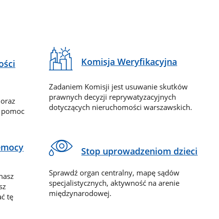
Komisja Weryfikacyjna
ości
Zadaniem Komisji jest usuwanie skutków
prawnych decyzji reprywatyzacyjnych
 oraz
dotyczących nieruchomości warszawskich.
y pomoc
zemocy
Stop uprowadzeniom dzieci
Sprawdź organ centralny, mapę sądów
nasz
specjalistycznych, aktywność na arenie
sz
międzynarodowej.
ć tę