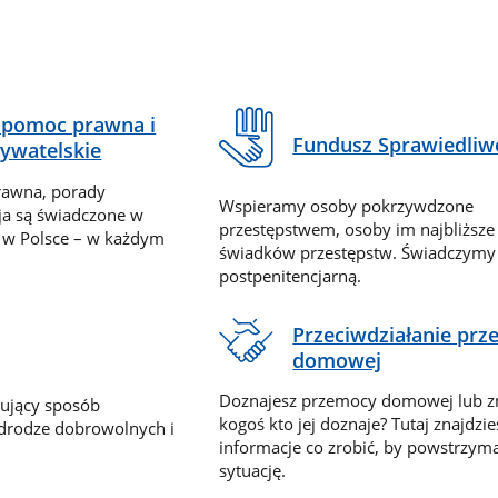
pomoc prawna i
Fundusz Sprawiedliw
ywatelskie
rawna, porady
Wspieramy osoby pokrzywdzone
ja są świadczone w
przestępstwem, osoby im najbliższe
 w Polsce – w każdym
świadków przestępstw. Świadczym
postpenitencjarną.
Przeciwdziałanie pr
domowej
Doznajesz przemocy domowej lub z
nujący sposób
kogoś kto jej doznaje? Tutaj znajdzie
 drodze dobrowolnych i
informacje co zrobić, by powstrzyma
sytuację.