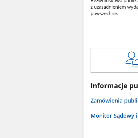
Bezwnioskowa publikac
z uzasadnieniem wyd
powszechne.
Informacje pu
Zamówienia publi
Monitor Sądowy i