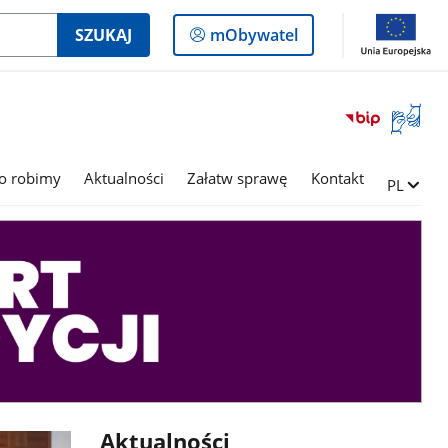
Logowanie
SZUKAJ
mObywatel
do
panelu
Otwórz
okno
z
tłumac
o robimy
Aktualności
Załatw sprawę
Kontakt
Zmień ję
PL
języka
migowe
Aktualności