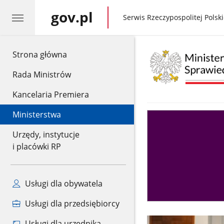
gov.pl
gov.pl
Serwis Rzeczypospolitej Polski
gov.pl
Strona główna
Rada Ministrów
Kancelaria Premiera
Ministerstwa
Asystent
sędziego
Urzędy, instytucje
i placówki RP
Usługi dla obywatela
Usługi dla przedsiębiorcy
Usługi dla urzędnika