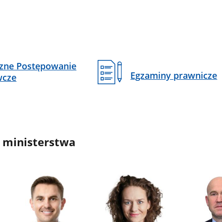
czne Postępowanie
Egzaminy prawnicze
wcze
 ministerstwa