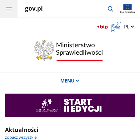
gov.pl
przejdź
do
wyszukiwar
Otwórz
Zmień 
PL
okno
z
tłumaczem
języka
migowego
MENU
Asystent
sędziego
Aktualności
zobacz wszystkie