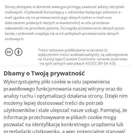
Strony dostępne w domenie www.gov.pl mogą zawierać adresy skrzynek
mailowych. Użytkownik korzystający z odnośnika będącego adresem e-
mail zgadza się na przetwarzanie jego danych (adres e-mail oraz
dobrowolnie podanych danych w wiadomości) w celu przesłania
odpowiedzi na przesłane pytania. Szczegóły przetwarzania danych przez
każdą z jednostek znajdują się w ich politykach przetwarzania danych
osobowych.
Treści tekstowe publikowane w serwisie (z
wyłączeniem treści audiowizualnych), są udostępniane
na licencji typu Creative Commons: uznanie autorstwa
- na tych samych warunkach 4.0 (CC BY-SA 4.0).
Materiały audiowizualne, w tym zdjęcia, materiały
Dbamy o Twoją prywatność
audio i wideo, są udostępniane na licencji typu
Creative Commons: uznanie autorstwa użycie
Wykorzystujemy pliki cookie w celu zapewnienia
niekomercyjne - bez utworów zależnych 4.0 (CC BY-
NC-ND 4.0), o ile nie jest to stwierdzone inaczej.
prawidłowego funkcjonowania naszej witryny oraz do
analizy ruchu i optymalizacji działania strony. Dzięki nim
możemy lepiej dostosować treści do potrzeb
użytkowników i stale ulepszać nasze usługi. Pamiętaj, że
informacje przechowywane w plikach cookie mogą
pozwalać na identyfikację konkretnego urządzenia lub
przeglądarki użytkownika, a więc potencjalnie stanowić