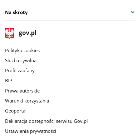
Na skróty
stopka
Strona
gov.pl
gov.pl
główna
gov.pl
Polityka cookies
Służba cywilna
Profil zaufany
BIP
Prawa autorskie
Warunki korzystania
Geoportal
Deklaracja dostępności serwisu Gov.pl
Ustawienia prywatności