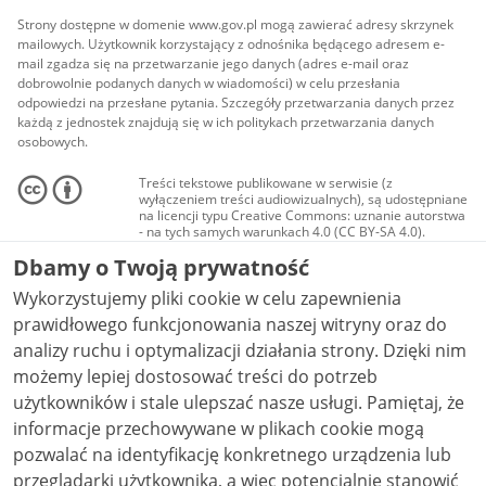
Strony dostępne w domenie www.gov.pl mogą zawierać adresy skrzynek
mailowych. Użytkownik korzystający z odnośnika będącego adresem e-
mail zgadza się na przetwarzanie jego danych (adres e-mail oraz
dobrowolnie podanych danych w wiadomości) w celu przesłania
odpowiedzi na przesłane pytania. Szczegóły przetwarzania danych przez
każdą z jednostek znajdują się w ich politykach przetwarzania danych
osobowych.
Treści tekstowe publikowane w serwisie (z
wyłączeniem treści audiowizualnych), są udostępniane
na licencji typu Creative Commons: uznanie autorstwa
- na tych samych warunkach 4.0 (CC BY-SA 4.0).
Materiały audiowizualne, w tym zdjęcia, materiały
Dbamy o Twoją prywatność
audio i wideo, są udostępniane na licencji typu
Creative Commons: uznanie autorstwa użycie
Wykorzystujemy pliki cookie w celu zapewnienia
niekomercyjne - bez utworów zależnych 4.0 (CC BY-
NC-ND 4.0), o ile nie jest to stwierdzone inaczej.
prawidłowego funkcjonowania naszej witryny oraz do
analizy ruchu i optymalizacji działania strony. Dzięki nim
możemy lepiej dostosować treści do potrzeb
użytkowników i stale ulepszać nasze usługi. Pamiętaj, że
informacje przechowywane w plikach cookie mogą
pozwalać na identyfikację konkretnego urządzenia lub
przeglądarki użytkownika, a więc potencjalnie stanowić