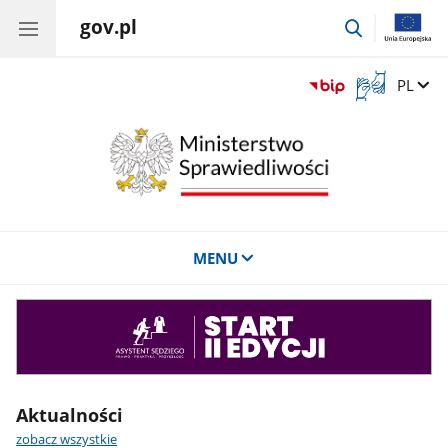
gov.pl
przejdź
do
wyszukiwar
Otwórz
Zmień 
PL
okno
z
tłumaczem
języka
migowego
MENU
Asystent
sędziego
Aktualności
zobacz wszystkie