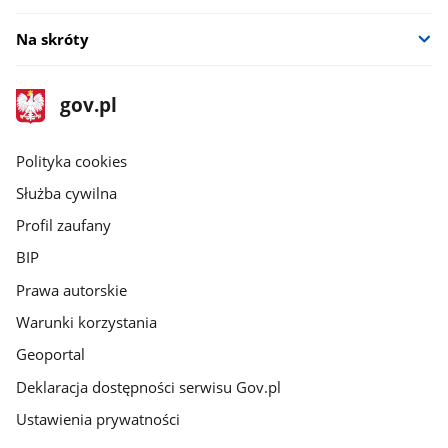
Na skróty
stopka
Strona
gov.pl
gov.pl
główna
gov.pl
Polityka cookies
Służba cywilna
Profil zaufany
BIP
Prawa autorskie
Warunki korzystania
Geoportal
Deklaracja dostępności serwisu Gov.pl
Ustawienia prywatności