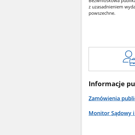
Bezwnioskowa publikac
z uzasadnieniem wyd
powszechne.
Informacje pu
Zamówienia publi
Monitor Sądowy i