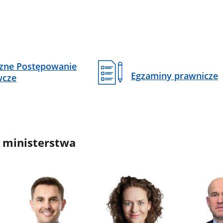
czne Postępowanie
Egzaminy prawnicze
wcze
 ministerstwa