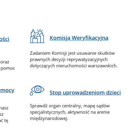
Komisja Weryfikacyjna
ości
Zadaniem Komisji jest usuwanie skutków
prawnych decyzji reprywatyzacyjnych
 oraz
dotyczących nieruchomości warszawskich.
y pomoc
zemocy
Stop uprowadzeniom dzieci
Sprawdź organ centralny, mapę sądów
nasz
specjalistycznych, aktywność na arenie
sz
międzynarodowej.
ć tę