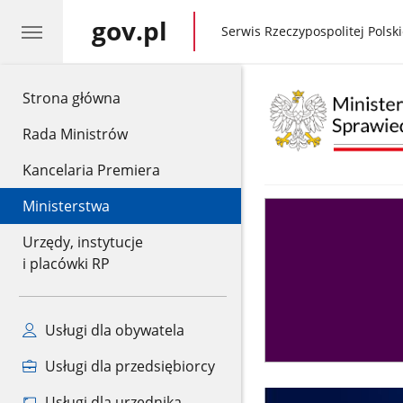
gov.pl
gov.pl
Serwis Rzeczypospolitej Polski
gov.pl
Strona główna
Rada Ministrów
Kancelaria Premiera
Ministerstwa
Asystent
sędziego
Urzędy, instytucje
i placówki RP
Usługi dla obywatela
Usługi dla przedsiębiorcy
Usługi dla urzędnika