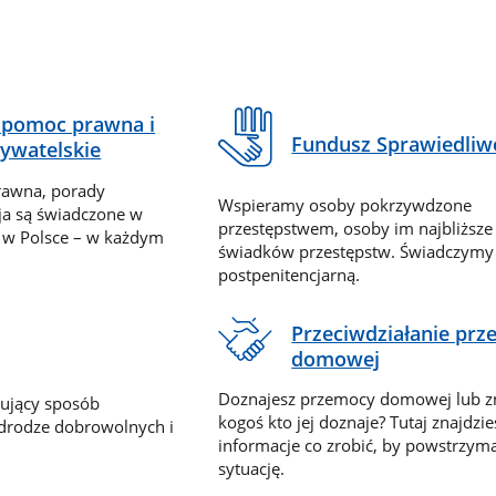
pomoc prawna i
Fundusz Sprawiedliw
ywatelskie
rawna, porady
Wspieramy osoby pokrzywdzone
ja są świadczone w
przestępstwem, osoby im najbliższe
 w Polsce – w każdym
świadków przestępstw. Świadczym
postpenitencjarną.
Przeciwdziałanie pr
domowej
Doznajesz przemocy domowej lub z
nujący sposób
kogoś kto jej doznaje? Tutaj znajdzie
 drodze dobrowolnych i
informacje co zrobić, by powstrzyma
sytuację.