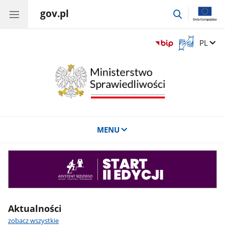
gov.pl
przejdź
do
wyszukiwar
Otwórz
Zmień 
PL
okno
z
tłumaczem
języka
migowego
MENU
Asystent
sędziego
Aktualności
zobacz wszystkie