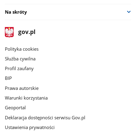
Na skróty
stopka
Strona
gov.pl
gov.pl
główna
gov.pl
Polityka cookies
Służba cywilna
Profil zaufany
BIP
Prawa autorskie
Warunki korzystania
Geoportal
Deklaracja dostępności serwisu Gov.pl
Ustawienia prywatności