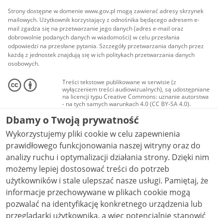
Strony dostępne w domenie www.gov.pl mogą zawierać adresy skrzynek
mailowych. Użytkownik korzystający z odnośnika będącego adresem e-
mail zgadza się na przetwarzanie jego danych (adres e-mail oraz
dobrowolnie podanych danych w wiadomości) w celu przesłania
odpowiedzi na przesłane pytania. Szczegóły przetwarzania danych przez
każdą z jednostek znajdują się w ich politykach przetwarzania danych
osobowych.
Treści tekstowe publikowane w serwisie (z
wyłączeniem treści audiowizualnych), są udostępniane
na licencji typu Creative Commons: uznanie autorstwa
- na tych samych warunkach 4.0 (CC BY-SA 4.0).
Materiały audiowizualne, w tym zdjęcia, materiały
Dbamy o Twoją prywatność
audio i wideo, są udostępniane na licencji typu
Creative Commons: uznanie autorstwa użycie
Wykorzystujemy pliki cookie w celu zapewnienia
niekomercyjne - bez utworów zależnych 4.0 (CC BY-
NC-ND 4.0), o ile nie jest to stwierdzone inaczej.
prawidłowego funkcjonowania naszej witryny oraz do
analizy ruchu i optymalizacji działania strony. Dzięki nim
możemy lepiej dostosować treści do potrzeb
użytkowników i stale ulepszać nasze usługi. Pamiętaj, że
informacje przechowywane w plikach cookie mogą
pozwalać na identyfikację konkretnego urządzenia lub
przeglądarki użytkownika, a więc potencjalnie stanowić