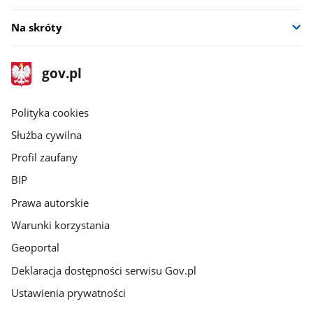
Na skróty
stopka
Strona
gov.pl
gov.pl
główna
gov.pl
Polityka cookies
Służba cywilna
Profil zaufany
BIP
Prawa autorskie
Warunki korzystania
Geoportal
Deklaracja dostępności serwisu Gov.pl
Ustawienia prywatności