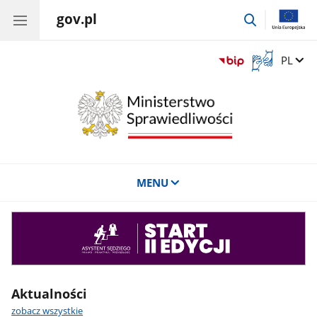
gov.pl
przejdź
do
wyszukiwar
Otwórz
Zmień 
PL
okno
z
tłumaczem
języka
migowego
MENU
Asystent
sędziego
Aktualności
zobacz wszystkie