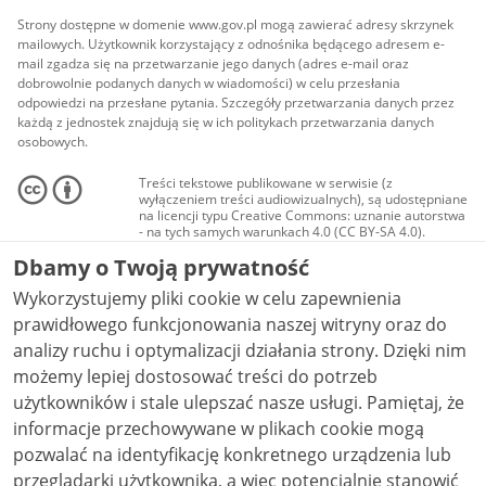
Strony dostępne w domenie www.gov.pl mogą zawierać adresy skrzynek
mailowych. Użytkownik korzystający z odnośnika będącego adresem e-
mail zgadza się na przetwarzanie jego danych (adres e-mail oraz
dobrowolnie podanych danych w wiadomości) w celu przesłania
odpowiedzi na przesłane pytania. Szczegóły przetwarzania danych przez
każdą z jednostek znajdują się w ich politykach przetwarzania danych
osobowych.
Treści tekstowe publikowane w serwisie (z
wyłączeniem treści audiowizualnych), są udostępniane
na licencji typu Creative Commons: uznanie autorstwa
- na tych samych warunkach 4.0 (CC BY-SA 4.0).
Materiały audiowizualne, w tym zdjęcia, materiały
Dbamy o Twoją prywatność
audio i wideo, są udostępniane na licencji typu
Creative Commons: uznanie autorstwa użycie
Wykorzystujemy pliki cookie w celu zapewnienia
niekomercyjne - bez utworów zależnych 4.0 (CC BY-
NC-ND 4.0), o ile nie jest to stwierdzone inaczej.
prawidłowego funkcjonowania naszej witryny oraz do
analizy ruchu i optymalizacji działania strony. Dzięki nim
możemy lepiej dostosować treści do potrzeb
użytkowników i stale ulepszać nasze usługi. Pamiętaj, że
informacje przechowywane w plikach cookie mogą
pozwalać na identyfikację konkretnego urządzenia lub
przeglądarki użytkownika, a więc potencjalnie stanowić