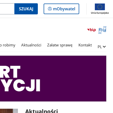
Logowanie
SZUKAJ
mObywatel
do
panelu
Otwórz
okno
z
tłumac
o robimy
Aktualności
Załatw sprawę
Kontakt
Zmień ję
PL
języka
migowe
Aktualności