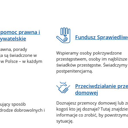
pomoc prawna i
Fundusz Sprawiedliw
ywatelskie
rawna, porady
Wspieramy osoby pokrzywdzone
ja są świadczone w
przestępstwem, osoby im najbliższe
 w Polsce – w każdym
świadków przestępstw. Świadczym
postpenitencjarną.
Przeciwdziałanie pr
domowej
Doznajesz przemocy domowej lub z
nujący sposób
kogoś kto jej doznaje? Tutaj znajdzie
 drodze dobrowolnych i
informacje co zrobić, by powstrzyma
sytuację.