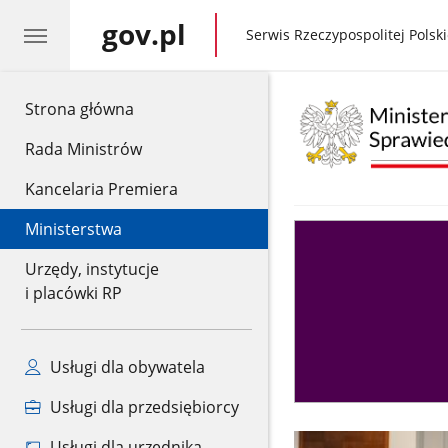
gov.pl
gov.pl
Serwis Rzeczypospolitej Polski
gov.pl
Strona główna
Rada Ministrów
Kancelaria Premiera
Ministerstwa
Asystent
sędziego
Urzędy, instytucje
i placówki RP
Usługi dla obywatela
Usługi dla przedsiębiorcy
Usługi dla urzędnika