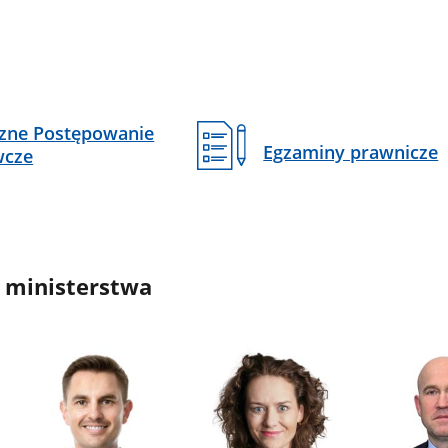
czne Postępowanie
Egzaminy prawnicze
wcze
 ministerstwa