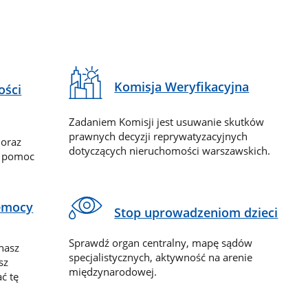
Komisja Weryfikacyjna
ości
Zadaniem Komisji jest usuwanie skutków
prawnych decyzji reprywatyzacyjnych
 oraz
dotyczących nieruchomości warszawskich.
y pomoc
zemocy
Stop uprowadzeniom dzieci
Sprawdź organ centralny, mapę sądów
nasz
specjalistycznych, aktywność na arenie
sz
międzynarodowej.
ć tę