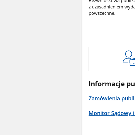
Bezwnioskowa publikac
z uzasadnieniem wyd
powszechne.
Informacje pu
Zamówienia publi
Monitor Sądowy i