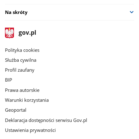
Na skróty
stopka
Strona
gov.pl
gov.pl
główna
gov.pl
Polityka cookies
Służba cywilna
Profil zaufany
BIP
Prawa autorskie
Warunki korzystania
Geoportal
Deklaracja dostępności serwisu Gov.pl
Ustawienia prywatności