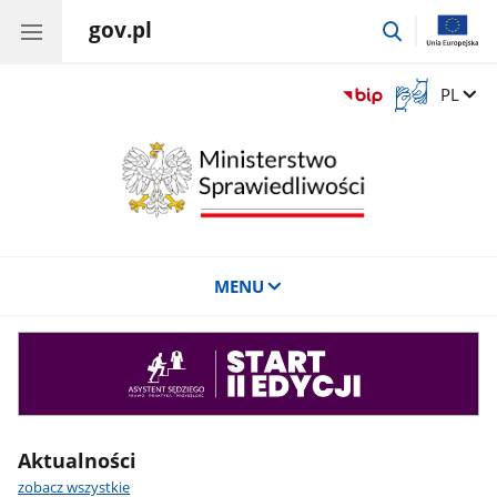
gov.pl
przejdź
do
wyszukiwar
Otwórz
Zmień 
PL
okno
z
tłumaczem
języka
migowego
MENU
Asystent
sędziego
Aktualności
zobacz wszystkie