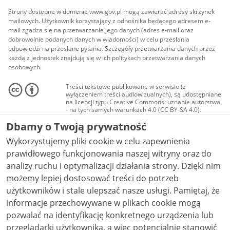
Strony dostępne w domenie www.gov.pl mogą zawierać adresy skrzynek
mailowych. Użytkownik korzystający z odnośnika będącego adresem e-
mail zgadza się na przetwarzanie jego danych (adres e-mail oraz
dobrowolnie podanych danych w wiadomości) w celu przesłania
odpowiedzi na przesłane pytania. Szczegóły przetwarzania danych przez
każdą z jednostek znajdują się w ich politykach przetwarzania danych
osobowych.
Treści tekstowe publikowane w serwisie (z
wyłączeniem treści audiowizualnych), są udostępniane
na licencji typu Creative Commons: uznanie autorstwa
- na tych samych warunkach 4.0 (CC BY-SA 4.0).
Materiały audiowizualne, w tym zdjęcia, materiały
Dbamy o Twoją prywatność
audio i wideo, są udostępniane na licencji typu
Creative Commons: uznanie autorstwa użycie
Wykorzystujemy pliki cookie w celu zapewnienia
niekomercyjne - bez utworów zależnych 4.0 (CC BY-
NC-ND 4.0), o ile nie jest to stwierdzone inaczej.
prawidłowego funkcjonowania naszej witryny oraz do
analizy ruchu i optymalizacji działania strony. Dzięki nim
możemy lepiej dostosować treści do potrzeb
użytkowników i stale ulepszać nasze usługi. Pamiętaj, że
informacje przechowywane w plikach cookie mogą
pozwalać na identyfikację konkretnego urządzenia lub
przeglądarki użytkownika, a więc potencjalnie stanowić