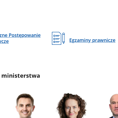
czne Postępowanie
Egzaminy prawnicze
wcze
 ministerstwa