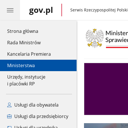
gov.pl
gov.pl
Serwis Rzeczypospolitej Polski
gov.pl
Strona główna
Rada Ministrów
Kancelaria Premiera
Ministerstwa
Asystent
sędziego
Urzędy, instytucje
i placówki RP
Usługi dla obywatela
Usługi dla przedsiębiorcy
Usługi dla urzędnika