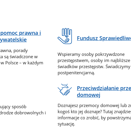
pomoc prawna i
Fundusz Sprawiedliw
ywatelskie
rawna, porady
Wspieramy osoby pokrzywdzone
ja są świadczone w
przestępstwem, osoby im najbliższe
 w Polsce – w każdym
świadków przestępstw. Świadczym
postpenitencjarną.
Przeciwdziałanie pr
domowej
Doznajesz przemocy domowej lub z
nujący sposób
kogoś kto jej doznaje? Tutaj znajdzie
 drodze dobrowolnych i
informacje co zrobić, by powstrzyma
sytuację.