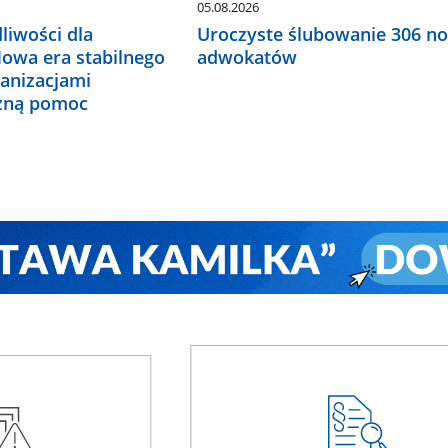
05.08.2026
liwości dla
Uroczyste ślubowanie 306 n
Nowa era stabilnego
adwokatów
ganizacjami
czną pomoc