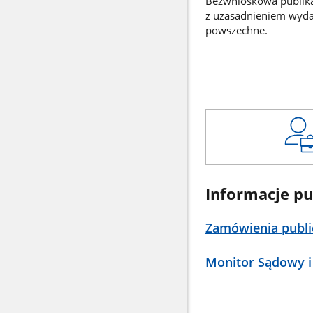
Bezwnioskowa publikac
z uzasadnieniem wyd
powszechne.
Informacje pu
Zamówienia publi
Monitor Sądowy i