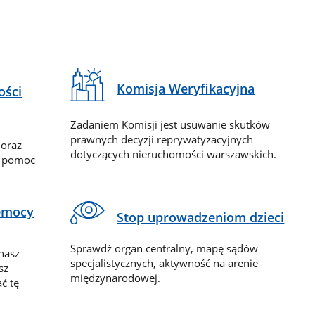
Komisja Weryfikacyjna
ości
Zadaniem Komisji jest usuwanie skutków
prawnych decyzji reprywatyzacyjnych
 oraz
dotyczących nieruchomości warszawskich.
y pomoc
zemocy
Stop uprowadzeniom dzieci
Sprawdź organ centralny, mapę sądów
nasz
specjalistycznych, aktywność na arenie
sz
międzynarodowej.
ć tę