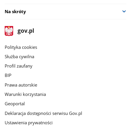
Na skróty
stopka
Strona
gov.pl
gov.pl
główna
gov.pl
Polityka cookies
Służba cywilna
Profil zaufany
BIP
Prawa autorskie
Warunki korzystania
Geoportal
Deklaracja dostępności serwisu Gov.pl
Ustawienia prywatności