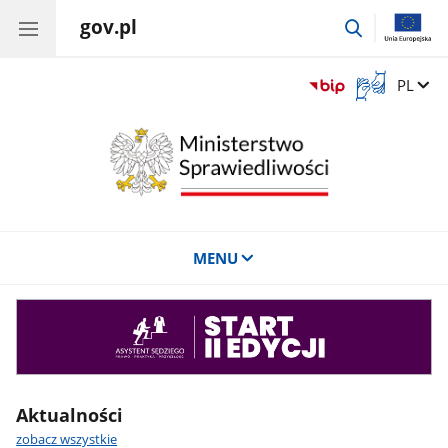
gov.pl
przejdź
do
wyszukiwar
Otwórz
Zmień 
PL
okno
z
tłumaczem
języka
migowego
MENU
Asystent
sędziego
Aktualności
zobacz wszystkie