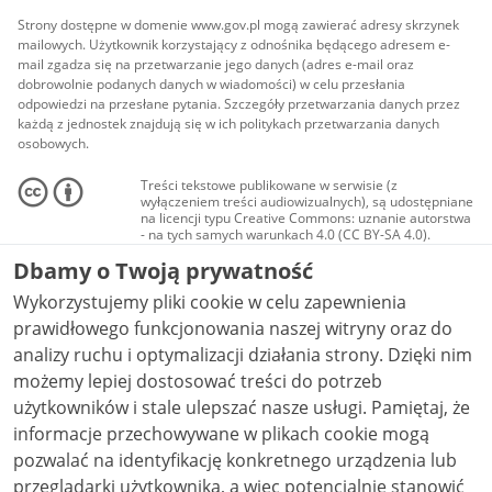
Strony dostępne w domenie www.gov.pl mogą zawierać adresy skrzynek
mailowych. Użytkownik korzystający z odnośnika będącego adresem e-
mail zgadza się na przetwarzanie jego danych (adres e-mail oraz
dobrowolnie podanych danych w wiadomości) w celu przesłania
odpowiedzi na przesłane pytania. Szczegóły przetwarzania danych przez
każdą z jednostek znajdują się w ich politykach przetwarzania danych
osobowych.
Treści tekstowe publikowane w serwisie (z
wyłączeniem treści audiowizualnych), są udostępniane
na licencji typu Creative Commons: uznanie autorstwa
- na tych samych warunkach 4.0 (CC BY-SA 4.0).
Materiały audiowizualne, w tym zdjęcia, materiały
Dbamy o Twoją prywatność
audio i wideo, są udostępniane na licencji typu
Creative Commons: uznanie autorstwa użycie
Wykorzystujemy pliki cookie w celu zapewnienia
niekomercyjne - bez utworów zależnych 4.0 (CC BY-
NC-ND 4.0), o ile nie jest to stwierdzone inaczej.
prawidłowego funkcjonowania naszej witryny oraz do
analizy ruchu i optymalizacji działania strony. Dzięki nim
możemy lepiej dostosować treści do potrzeb
użytkowników i stale ulepszać nasze usługi. Pamiętaj, że
informacje przechowywane w plikach cookie mogą
pozwalać na identyfikację konkretnego urządzenia lub
przeglądarki użytkownika, a więc potencjalnie stanowić