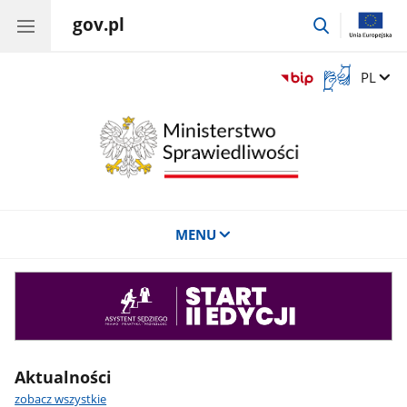
gov.pl
przejdź
do
wyszukiwar
Otwórz
Zmień 
PL
okno
z
tłumaczem
języka
migowego
MENU
Asystent
sędziego
Aktualności
zobacz wszystkie