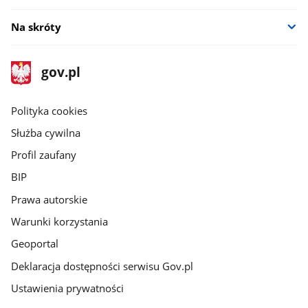
Na skróty
stopka
Strona
gov.pl
gov.pl
główna
gov.pl
Polityka cookies
Służba cywilna
Profil zaufany
BIP
Prawa autorskie
Warunki korzystania
Geoportal
Deklaracja dostępności serwisu Gov.pl
Ustawienia prywatności