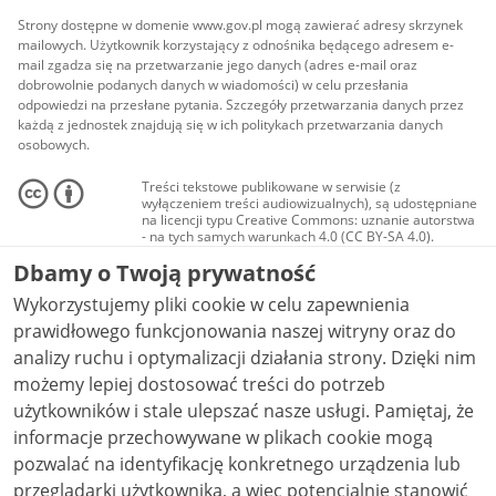
Strony dostępne w domenie www.gov.pl mogą zawierać adresy skrzynek
mailowych. Użytkownik korzystający z odnośnika będącego adresem e-
mail zgadza się na przetwarzanie jego danych (adres e-mail oraz
dobrowolnie podanych danych w wiadomości) w celu przesłania
odpowiedzi na przesłane pytania. Szczegóły przetwarzania danych przez
każdą z jednostek znajdują się w ich politykach przetwarzania danych
osobowych.
Treści tekstowe publikowane w serwisie (z
wyłączeniem treści audiowizualnych), są udostępniane
na licencji typu Creative Commons: uznanie autorstwa
- na tych samych warunkach 4.0 (CC BY-SA 4.0).
Materiały audiowizualne, w tym zdjęcia, materiały
Dbamy o Twoją prywatność
audio i wideo, są udostępniane na licencji typu
Creative Commons: uznanie autorstwa użycie
Wykorzystujemy pliki cookie w celu zapewnienia
niekomercyjne - bez utworów zależnych 4.0 (CC BY-
NC-ND 4.0), o ile nie jest to stwierdzone inaczej.
prawidłowego funkcjonowania naszej witryny oraz do
analizy ruchu i optymalizacji działania strony. Dzięki nim
możemy lepiej dostosować treści do potrzeb
użytkowników i stale ulepszać nasze usługi. Pamiętaj, że
informacje przechowywane w plikach cookie mogą
pozwalać na identyfikację konkretnego urządzenia lub
przeglądarki użytkownika, a więc potencjalnie stanowić