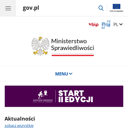
gov.pl
przejdź
do
wyszukiwar
Otwórz
Zmień 
PL
okno
z
tłumaczem
języka
migowego
MENU
Asystent
sędziego
Aktualności
zobacz wszystkie