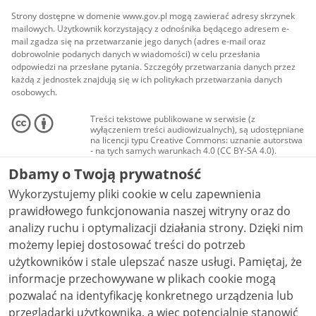
Strony dostępne w domenie www.gov.pl mogą zawierać adresy skrzynek
mailowych. Użytkownik korzystający z odnośnika będącego adresem e-
mail zgadza się na przetwarzanie jego danych (adres e-mail oraz
dobrowolnie podanych danych w wiadomości) w celu przesłania
odpowiedzi na przesłane pytania. Szczegóły przetwarzania danych przez
każdą z jednostek znajdują się w ich politykach przetwarzania danych
osobowych.
Treści tekstowe publikowane w serwisie (z
wyłączeniem treści audiowizualnych), są udostępniane
na licencji typu Creative Commons: uznanie autorstwa
- na tych samych warunkach 4.0 (CC BY-SA 4.0).
Materiały audiowizualne, w tym zdjęcia, materiały
Dbamy o Twoją prywatność
audio i wideo, są udostępniane na licencji typu
Creative Commons: uznanie autorstwa użycie
Wykorzystujemy pliki cookie w celu zapewnienia
niekomercyjne - bez utworów zależnych 4.0 (CC BY-
NC-ND 4.0), o ile nie jest to stwierdzone inaczej.
prawidłowego funkcjonowania naszej witryny oraz do
analizy ruchu i optymalizacji działania strony. Dzięki nim
możemy lepiej dostosować treści do potrzeb
użytkowników i stale ulepszać nasze usługi. Pamiętaj, że
informacje przechowywane w plikach cookie mogą
pozwalać na identyfikację konkretnego urządzenia lub
przeglądarki użytkownika, a więc potencjalnie stanowić