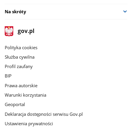
Na skróty
stopka
Strona
gov.pl
gov.pl
główna
gov.pl
Polityka cookies
Służba cywilna
Profil zaufany
BIP
Prawa autorskie
Warunki korzystania
Geoportal
Deklaracja dostępności serwisu Gov.pl
Ustawienia prywatności