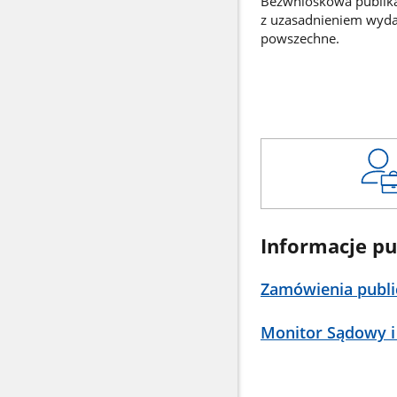
Bezwnioskowa publikac
z uzasadnieniem wyd
powszechne.
Informacje pu
Zamówienia publi
Monitor Sądowy i