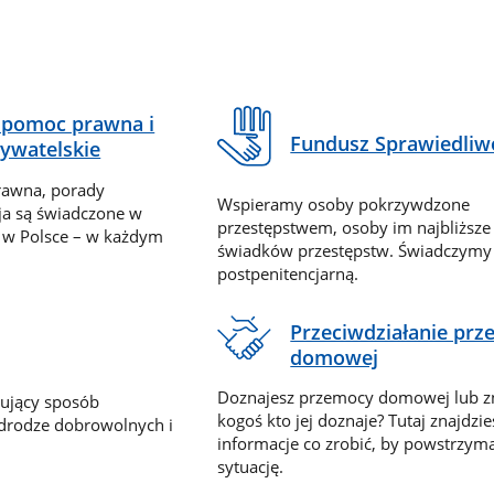
pomoc prawna i
Fundusz Sprawiedliw
ywatelskie
rawna, porady
Wspieramy osoby pokrzywdzone
ja są świadczone w
przestępstwem, osoby im najbliższe
 w Polsce – w każdym
świadków przestępstw. Świadczym
postpenitencjarną.
Przeciwdziałanie pr
domowej
Doznajesz przemocy domowej lub z
nujący sposób
kogoś kto jej doznaje? Tutaj znajdzie
 drodze dobrowolnych i
informacje co zrobić, by powstrzyma
sytuację.