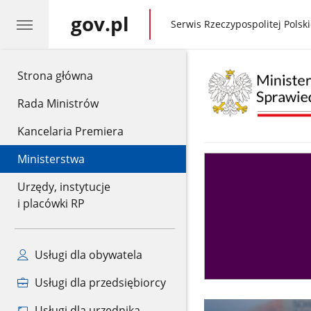
gov.pl
gov.pl
Serwis Rzeczypospolitej Polski
gov.pl
Strona główna
Rada Ministrów
Kancelaria Premiera
Ministerstwa
Asystent
sędziego
Urzędy, instytucje
i placówki RP
Usługi dla obywatela
Usługi dla przedsiębiorcy
Usługi dla urzędnika