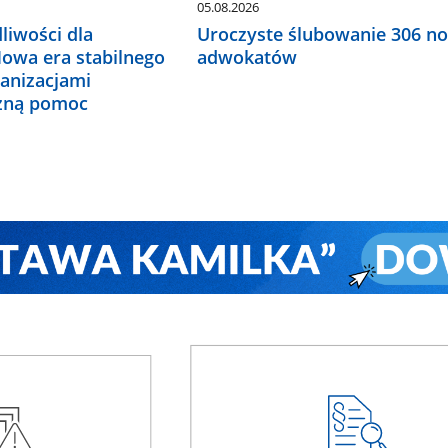
05.08.2026
liwości dla
Uroczyste ślubowanie 306 n
Nowa era stabilnego
adwokatów
ganizacjami
czną pomoc