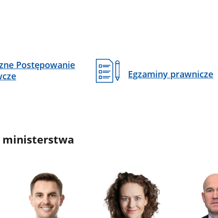
czne Postępowanie
Egzaminy prawnicze
wcze
 ministerstwa