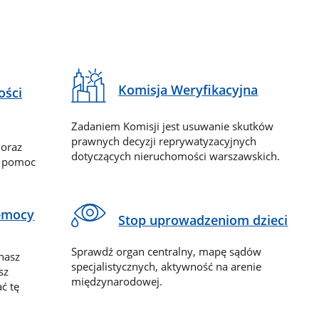
Komisja Weryfikacyjna
ości
Zadaniem Komisji jest usuwanie skutków
prawnych decyzji reprywatyzacyjnych
 oraz
dotyczących nieruchomości warszawskich.
y pomoc
zemocy
Stop uprowadzeniom dzieci
Sprawdź organ centralny, mapę sądów
nasz
specjalistycznych, aktywność na arenie
sz
międzynarodowej.
ć tę