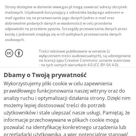
Strony dostępne w domenie www.gov.pl mogą zawierać adresy skrzynek
mailowych. Użytkownik korzystający z odnośnika będącego adresem e-
mail zgadza się na przetwarzanie jego danych (adres e-mail oraz
dobrowolnie podanych danych w wiadomości) w celu przesłania
odpowiedzi na przesłane pytania. Szczegóły przetwarzania danych przez
każdą z jednostek znajdują się w ich politykach przetwarzania danych
osobowych.
Treści tekstowe publikowane w serwisie (z
wyłączeniem treści audiowizualnych), są udostępniane
na licencji typu Creative Commons: uznanie autorstwa
- na tych samych warunkach 4.0 (CC BY-SA 4.0).
Materiały audiowizualne, w tym zdjęcia, materiały
Dbamy o Twoją prywatność
audio i wideo, są udostępniane na licencji typu
Creative Commons: uznanie autorstwa użycie
Wykorzystujemy pliki cookie w celu zapewnienia
niekomercyjne - bez utworów zależnych 4.0 (CC BY-
NC-ND 4.0), o ile nie jest to stwierdzone inaczej.
prawidłowego funkcjonowania naszej witryny oraz do
analizy ruchu i optymalizacji działania strony. Dzięki nim
możemy lepiej dostosować treści do potrzeb
użytkowników i stale ulepszać nasze usługi. Pamiętaj, że
informacje przechowywane w plikach cookie mogą
pozwalać na identyfikację konkretnego urządzenia lub
przeglądarki użytkownika, a więc potencjalnie stanowić