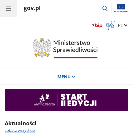
gov.pl
przejdź
do
wyszukiwar
Otwórz
Zmień 
PL
okno
z
tłumaczem
języka
migowego
MENU
Asystent
sędziego
Aktualności
zobacz wszystkie