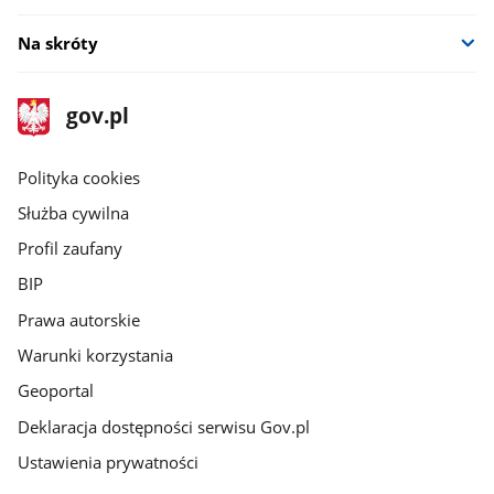
Na skróty
stopka
Strona
gov.pl
gov.pl
główna
gov.pl
Polityka cookies
Służba cywilna
Profil zaufany
BIP
Prawa autorskie
Warunki korzystania
Geoportal
Deklaracja dostępności serwisu Gov.pl
Ustawienia prywatności