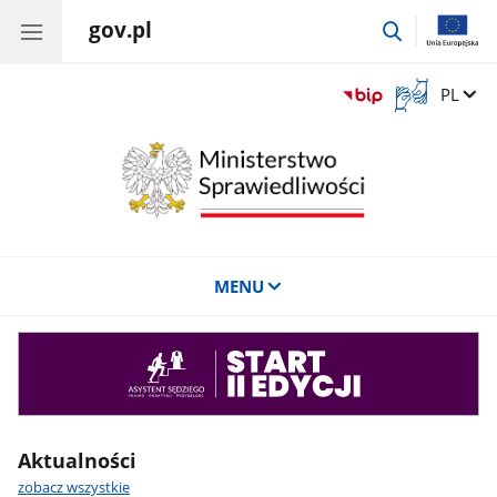
gov.pl
przejdź
do
wyszukiwar
Otwórz
Zmień 
PL
okno
z
tłumaczem
języka
migowego
MENU
Asystent
sędziego
Aktualności
zobacz wszystkie